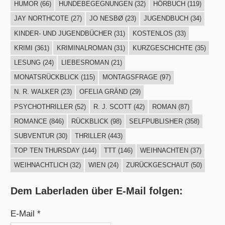
HUMOR
(66)
HUNDEBEGEGNUNGEN
(32)
HÖRBUCH
(119)
JAY NORTHCOTE
(27)
JO NESBØ
(23)
JUGENDBUCH
(34)
KINDER- UND JUGENDBÜCHER
(31)
KOSTENLOS
(33)
KRIMI
(361)
KRIMINALROMAN
(31)
KURZGESCHICHTE
(35)
LESUNG
(24)
LIEBESROMAN
(21)
MONATSRÜCKBLICK
(115)
MONTAGSFRAGE
(97)
N. R. WALKER
(23)
OFELIA GRÄND
(29)
PSYCHOTHRILLER
(52)
R. J. SCOTT
(42)
ROMAN
(87)
ROMANCE
(846)
RÜCKBLICK
(98)
SELFPUBLISHER
(358)
SUBVENTUR
(30)
THRILLER
(443)
TOP TEN THURSDAY
(144)
TTT
(146)
WEIHNACHTEN
(37)
WEIHNACHTLICH
(32)
WIEN
(24)
ZURÜCKGESCHAUT
(50)
Dem Laberladen über E-Mail folgen:
E-Mail *