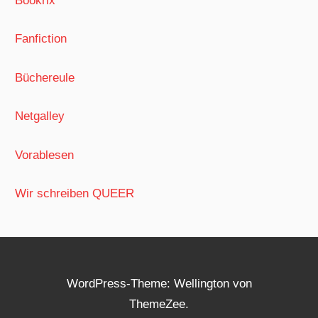
Bookrix
Fanfiction
Büchereule
Netgalley
Vorablesen
Wir schreiben QUEER
WordPress-Theme: Wellington von
ThemeZee.