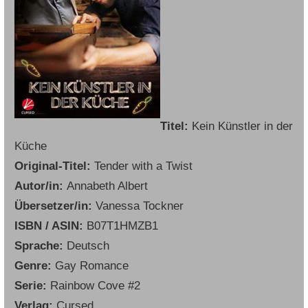
Titel:
Kein Künstler in der
Küche
Original-Titel:
Tender with a Twist
Autor/in:
Annabeth Albert
Übersetzer/in:
Vanessa Tockner
ISBN / ASIN:
B07T1HMZB1
Sprache:
Deutsch
Genre:
Gay Romance
Serie:
Rainbow Cove #2
Verlag:
Cursed