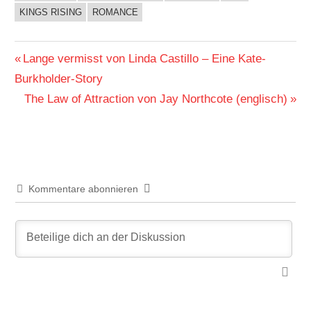
KINGS RISING
ROMANCE
Beitragsnavigation
Vorheriger
Lange vermisst von Linda Castillo – Eine Kate-
Beitrag:
Burkholder-Story
Nächster
The Law of Attraction von Jay Northcote (englisch)
Beitrag:
Kommentare abonnieren