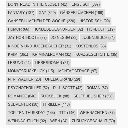
DON'T READ IN THE CLOSET
(41)
ENGLISCH
(397)
FANTASY
(137)
GAY
(820)
GÄNSEBLÜMCHEN
(199)
GÄNSEBLÜMCHEN DER WOCHE
(220)
HISTORISCH
(99)
HUMOR
(66)
HUNDEBEGEGNUNGEN
(32)
HÖRBUCH
(119)
JAY NORTHCOTE
(27)
JO NESBØ
(23)
JUGENDBUCH
(34)
KINDER- UND JUGENDBÜCHER
(31)
KOSTENLOS
(33)
KRIMI
(361)
KRIMINALROMAN
(31)
KURZGESCHICHTE
(35)
LESUNG
(24)
LIEBESROMAN
(21)
MONATSRÜCKBLICK
(115)
MONTAGSFRAGE
(97)
N. R. WALKER
(23)
OFELIA GRÄND
(29)
PSYCHOTHRILLER
(52)
R. J. SCOTT
(42)
ROMAN
(87)
ROMANCE
(846)
RÜCKBLICK
(98)
SELFPUBLISHER
(358)
SUBVENTUR
(30)
THRILLER
(443)
TOP TEN THURSDAY
(144)
TTT
(146)
WEIHNACHTEN
(37)
WEIHNACHTLICH
(32)
WIEN
(24)
ZURÜCKGESCHAUT
(50)