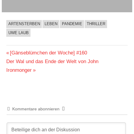
ARTENSTERBEN
LEBEN
PANDEMIE
THRILLER
BUCHIGES
UWE LAUB
Beitragsnavigation
Vorheriger
[Gänseblümchen der Woche] #160
Nächster
Beitrag:
Der Wal und das Ende der Welt von John
Beitrag:
Ironmonger
Kommentare abonnieren