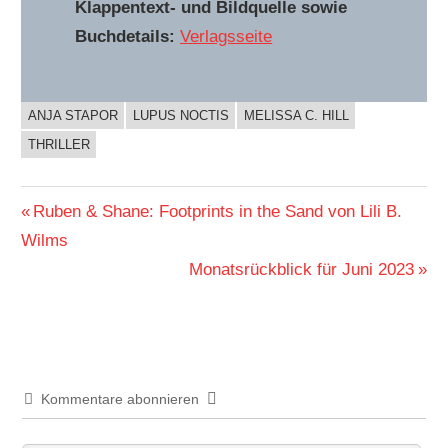
Klappentext- und Bildquelle sowie
Buchdetails:
Verlagsseite
ANJA STAPOR
LUPUS NOCTIS
MELISSA C. HILL
BUCHIGES
THRILLER
Beitragsnavigation
Vorheriger
Ruben & Shane: Footprints in the Sand von Lili B.
Beitrag:
Wilms
Nächster
Monatsrückblick für Juni 2023
Beitrag:
Kommentare abonnieren