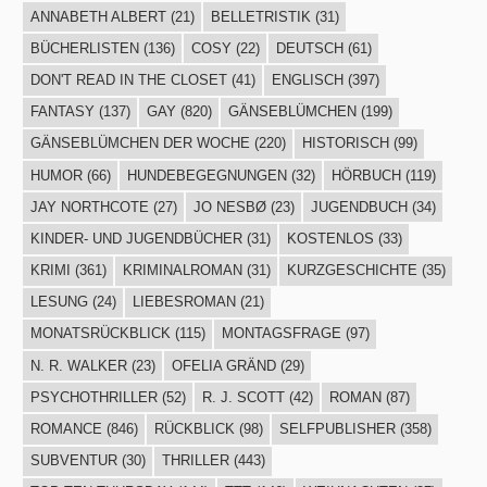
ANNABETH ALBERT
(21)
BELLETRISTIK
(31)
BÜCHERLISTEN
(136)
COSY
(22)
DEUTSCH
(61)
DON'T READ IN THE CLOSET
(41)
ENGLISCH
(397)
FANTASY
(137)
GAY
(820)
GÄNSEBLÜMCHEN
(199)
GÄNSEBLÜMCHEN DER WOCHE
(220)
HISTORISCH
(99)
HUMOR
(66)
HUNDEBEGEGNUNGEN
(32)
HÖRBUCH
(119)
JAY NORTHCOTE
(27)
JO NESBØ
(23)
JUGENDBUCH
(34)
KINDER- UND JUGENDBÜCHER
(31)
KOSTENLOS
(33)
KRIMI
(361)
KRIMINALROMAN
(31)
KURZGESCHICHTE
(35)
LESUNG
(24)
LIEBESROMAN
(21)
MONATSRÜCKBLICK
(115)
MONTAGSFRAGE
(97)
N. R. WALKER
(23)
OFELIA GRÄND
(29)
PSYCHOTHRILLER
(52)
R. J. SCOTT
(42)
ROMAN
(87)
ROMANCE
(846)
RÜCKBLICK
(98)
SELFPUBLISHER
(358)
SUBVENTUR
(30)
THRILLER
(443)