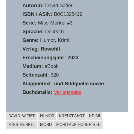
Autor/in:
David Safier
ISBN / ASIN:
‎B0C13254J9
Serie:
Miss Merkel #3
Sprache:
Deutsch
Genre:
Humor, Krimi
Verlag: Rowohlt
Erscheinungsjahr: 2023
Medium:
eBook
Seitenzahl:
320
Klappentext- und Bildquelle sowie
Buchdetails:
Verlagsseite
DAVID SAFIER
HUMOR
KREUZFAHRT
KRIMI
BUCHIGES
MISS MERKEL
MORD
MORD AUF HOHER SEE