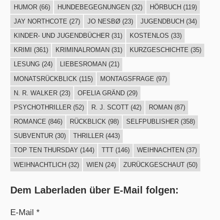
HUMOR
(66)
HUNDEBEGEGNUNGEN
(32)
HÖRBUCH
(119)
JAY NORTHCOTE
(27)
JO NESBØ
(23)
JUGENDBUCH
(34)
KINDER- UND JUGENDBÜCHER
(31)
KOSTENLOS
(33)
KRIMI
(361)
KRIMINALROMAN
(31)
KURZGESCHICHTE
(35)
LESUNG
(24)
LIEBESROMAN
(21)
MONATSRÜCKBLICK
(115)
MONTAGSFRAGE
(97)
N. R. WALKER
(23)
OFELIA GRÄND
(29)
PSYCHOTHRILLER
(52)
R. J. SCOTT
(42)
ROMAN
(87)
ROMANCE
(846)
RÜCKBLICK
(98)
SELFPUBLISHER
(358)
SUBVENTUR
(30)
THRILLER
(443)
TOP TEN THURSDAY
(144)
TTT
(146)
WEIHNACHTEN
(37)
WEIHNACHTLICH
(32)
WIEN
(24)
ZURÜCKGESCHAUT
(50)
Dem Laberladen über E-Mail folgen:
E-Mail *