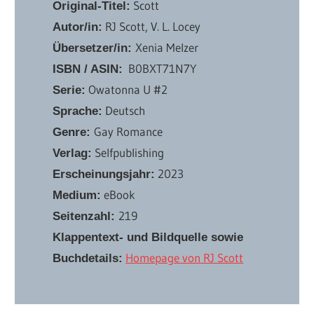
Scott
Original-Titel:
RJ Scott, V. L. Locey
Autor/in:
Xenia Melzer
Übersetzer/in:
‎ B0BXT71N7Y
ISBN / ASIN:
Owatonna U #2
Serie:
Deutsch
Sprache:
Gay Romance
Genre:
Selfpublishing
Verlag:
2023
Erscheinungsjahr:
eBook
Medium:
219
Seitenzahl:
Klappentext- und Bildquelle sowie
Homepage von RJ Scott
Buchdetails: