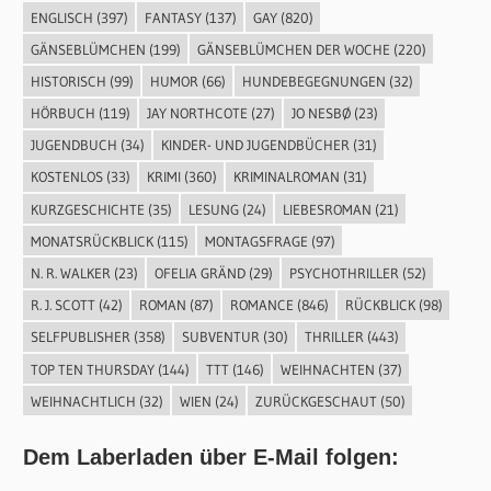
ENGLISCH
(397)
FANTASY
(137)
GAY
(820)
GÄNSEBLÜMCHEN
(199)
GÄNSEBLÜMCHEN DER WOCHE
(220)
HISTORISCH
(99)
HUMOR
(66)
HUNDEBEGEGNUNGEN
(32)
HÖRBUCH
(119)
JAY NORTHCOTE
(27)
JO NESBØ
(23)
JUGENDBUCH
(34)
KINDER- UND JUGENDBÜCHER
(31)
KOSTENLOS
(33)
KRIMI
(360)
KRIMINALROMAN
(31)
KURZGESCHICHTE
(35)
LESUNG
(24)
LIEBESROMAN
(21)
MONATSRÜCKBLICK
(115)
MONTAGSFRAGE
(97)
N. R. WALKER
(23)
OFELIA GRÄND
(29)
PSYCHOTHRILLER
(52)
R. J. SCOTT
(42)
ROMAN
(87)
ROMANCE
(846)
RÜCKBLICK
(98)
SELFPUBLISHER
(358)
SUBVENTUR
(30)
THRILLER
(443)
TOP TEN THURSDAY
(144)
TTT
(146)
WEIHNACHTEN
(37)
WEIHNACHTLICH
(32)
WIEN
(24)
ZURÜCKGESCHAUT
(50)
Dem Laberladen über E-Mail folgen: