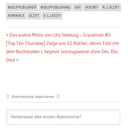
#SELFPUBLISHER
#SELFPUBLISHING
GAY
HOCKEY
R. J. SCOTT
BUCHIGES
ROMANCE
SCOTT
V. L. LOCEY
Beitragsnavigation
Vorheriger
Das wahre Motiv von Uta Seeburg – Gryszinski #2
Nächster
Beitrag:
[Top Ten Thursday] Zeige uns 10 Bücher, deren Titel mit
Beitrag:
dem Buchstaben L beginnt (vorzugsweise ohne Der, Die,
Das)
Kommentare abonnieren