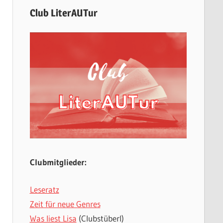
Club LiterAUTur
Clubmitglieder:
Leseratz
Zeit für neue Genres
Was liest Lisa
(Clubstüberl)