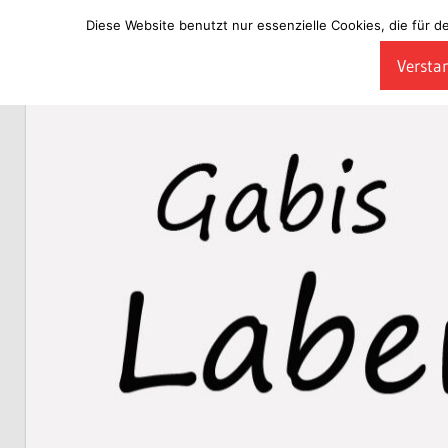
Diese Website benutzt nur essenzielle Cookies, die für d
Zum
Verstan
Inhalt
Laberladen
springen