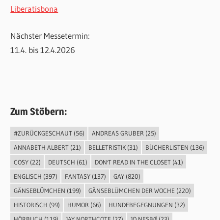
Liberatisbona
Nächster Messetermin:
11.4. bis 12.4.2026
Zum Stöbern:
#ZURÜCKGESCHAUT
(56)
ANDREAS GRUBER
(25)
ANNABETH ALBERT
(21)
BELLETRISTIK
(31)
BÜCHERLISTEN
(136)
COSY
(22)
DEUTSCH
(61)
DON'T READ IN THE CLOSET
(41)
ENGLISCH
(397)
FANTASY
(137)
GAY
(820)
GÄNSEBLÜMCHEN
(199)
GÄNSEBLÜMCHEN DER WOCHE
(220)
HISTORISCH
(99)
HUMOR
(66)
HUNDEBEGEGNUNGEN
(32)
HÖRBUCH
(119)
JAY NORTHCOTE
(27)
JO NESBØ
(23)