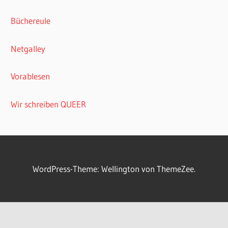
Büchereule
Netgalley
Vorablesen
Wir schreiben QUEER
WordPress-Theme: Wellington von ThemeZee.