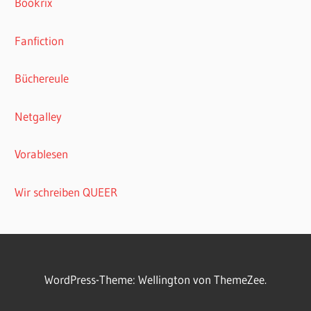
Bookrix
Fanfiction
Büchereule
Netgalley
Vorablesen
Wir schreiben QUEER
WordPress-Theme: Wellington von ThemeZee.