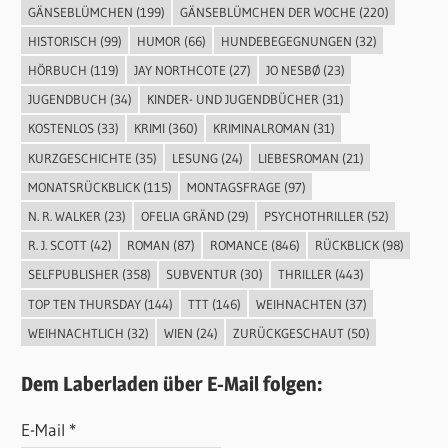
GÄNSEBLÜMCHEN
(199)
GÄNSEBLÜMCHEN DER WOCHE
(220)
HISTORISCH
(99)
HUMOR
(66)
HUNDEBEGEGNUNGEN
(32)
HÖRBUCH
(119)
JAY NORTHCOTE
(27)
JO NESBØ
(23)
JUGENDBUCH
(34)
KINDER- UND JUGENDBÜCHER
(31)
KOSTENLOS
(33)
KRIMI
(360)
KRIMINALROMAN
(31)
KURZGESCHICHTE
(35)
LESUNG
(24)
LIEBESROMAN
(21)
MONATSRÜCKBLICK
(115)
MONTAGSFRAGE
(97)
N. R. WALKER
(23)
OFELIA GRÄND
(29)
PSYCHOTHRILLER
(52)
R. J. SCOTT
(42)
ROMAN
(87)
ROMANCE
(846)
RÜCKBLICK
(98)
SELFPUBLISHER
(358)
SUBVENTUR
(30)
THRILLER
(443)
TOP TEN THURSDAY
(144)
TTT
(146)
WEIHNACHTEN
(37)
WEIHNACHTLICH
(32)
WIEN
(24)
ZURÜCKGESCHAUT
(50)
Dem Laberladen über E-Mail folgen:
E-Mail *