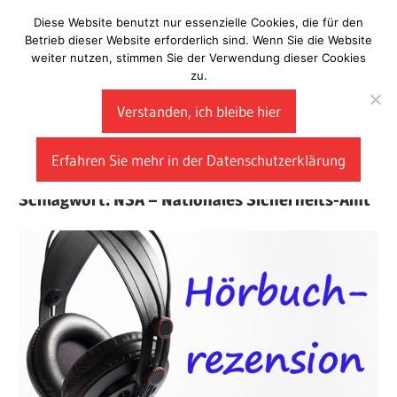
Zum
Diese Website benutzt nur essenzielle Cookies, die für den
Laberladen
Inhalt
Betrieb dieser Website erforderlich sind. Wenn Sie die Website
weiter nutzen, stimmen Sie der Verwendung dieser Cookies
springen
zu.
Verstanden, ich bleibe hier
Erfahren Sie mehr in der Datenschutzerklärung
Schlagwort:
NSA – Nationales Sicherheits-Amt