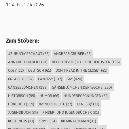
11.4. bis 12.4.2026
Zum Stöbern:
#ZURÜCKGESCHAUT
(56)
ANDREAS GRUBER
(25)
ANNABETH ALBERT
(21)
BELLETRISTIK
(31)
BÜCHERLISTEN
(136)
COSY
(22)
DEUTSCH
(61)
DON'T READ IN THE CLOSET
(41)
ENGLISCH
(397)
FANTASY
(137)
GAY
(820)
GÄNSEBLÜMCHEN
(199)
GÄNSEBLÜMCHEN DER WOCHE
(220)
HISTORISCH
(99)
HUMOR
(66)
HUNDEBEGEGNUNGEN
(32)
HÖRBUCH
(119)
JAY NORTHCOTE
(27)
JO NESBØ
(23)
JUGENDBUCH
(34)
KINDER- UND JUGENDBÜCHER
(31)
KOSTENLOS
(33)
KRIMI
(361)
KRIMINALROMAN
(31)