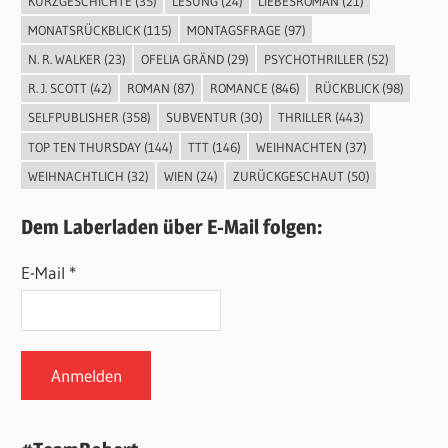
KURZGESCHICHTE
(35)
LESUNG
(24)
LIEBESROMAN
(21)
MONATSRÜCKBLICK
(115)
MONTAGSFRAGE
(97)
N. R. WALKER
(23)
OFELIA GRÄND
(29)
PSYCHOTHRILLER
(52)
R. J. SCOTT
(42)
ROMAN
(87)
ROMANCE
(846)
RÜCKBLICK
(98)
SELFPUBLISHER
(358)
SUBVENTUR
(30)
THRILLER
(443)
TOP TEN THURSDAY
(144)
TTT
(146)
WEIHNACHTEN
(37)
WEIHNACHTLICH
(32)
WIEN
(24)
ZURÜCKGESCHAUT
(50)
Dem Laberladen über E-Mail folgen:
E-Mail *