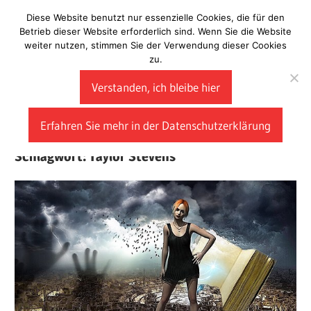
Zum
Diese Website benutzt nur essenzielle Cookies, die für den
Laberladen
Inhalt
Betrieb dieser Website erforderlich sind. Wenn Sie die Website
weiter nutzen, stimmen Sie der Verwendung dieser Cookies
springen
zu.
Verstanden, ich bleibe hier
Erfahren Sie mehr in der Datenschutzerklärung
Schlagwort:
Taylor Stevens