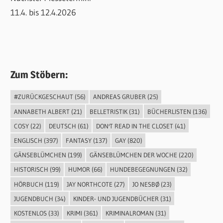
11.4. bis 12.4.2026
Zum Stöbern:
#ZURÜCKGESCHAUT
(56)
ANDREAS GRUBER
(25)
ANNABETH ALBERT
(21)
BELLETRISTIK
(31)
BÜCHERLISTEN
(136)
COSY
(22)
DEUTSCH
(61)
DON'T READ IN THE CLOSET
(41)
ENGLISCH
(397)
FANTASY
(137)
GAY
(820)
GÄNSEBLÜMCHEN
(199)
GÄNSEBLÜMCHEN DER WOCHE
(220)
HISTORISCH
(99)
HUMOR
(66)
HUNDEBEGEGNUNGEN
(32)
HÖRBUCH
(119)
JAY NORTHCOTE
(27)
JO NESBØ
(23)
JUGENDBUCH
(34)
KINDER- UND JUGENDBÜCHER
(31)
KOSTENLOS
(33)
KRIMI
(361)
KRIMINALROMAN
(31)