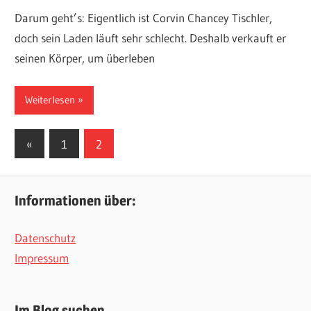
Darum geht’s: Eigentlich ist Corvin Chancey Tischler,
doch sein Laden läuft sehr schlecht. Deshalb verkauft er
seinen Körper, um überleben
Weiterlesen
Seitennummerierung
Vorherige
«
1
2
Beiträge
der
Beiträge
Informationen über:
Datenschutz
Impressum
Im Blog suchen