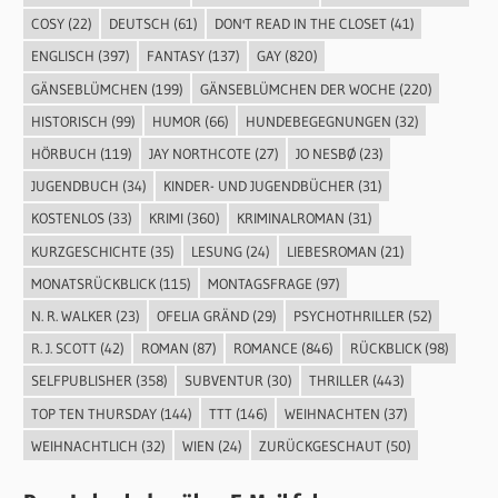
COSY
(22)
DEUTSCH
(61)
DON'T READ IN THE CLOSET
(41)
ENGLISCH
(397)
FANTASY
(137)
GAY
(820)
GÄNSEBLÜMCHEN
(199)
GÄNSEBLÜMCHEN DER WOCHE
(220)
HISTORISCH
(99)
HUMOR
(66)
HUNDEBEGEGNUNGEN
(32)
HÖRBUCH
(119)
JAY NORTHCOTE
(27)
JO NESBØ
(23)
JUGENDBUCH
(34)
KINDER- UND JUGENDBÜCHER
(31)
KOSTENLOS
(33)
KRIMI
(360)
KRIMINALROMAN
(31)
KURZGESCHICHTE
(35)
LESUNG
(24)
LIEBESROMAN
(21)
MONATSRÜCKBLICK
(115)
MONTAGSFRAGE
(97)
N. R. WALKER
(23)
OFELIA GRÄND
(29)
PSYCHOTHRILLER
(52)
R. J. SCOTT
(42)
ROMAN
(87)
ROMANCE
(846)
RÜCKBLICK
(98)
SELFPUBLISHER
(358)
SUBVENTUR
(30)
THRILLER
(443)
TOP TEN THURSDAY
(144)
TTT
(146)
WEIHNACHTEN
(37)
WEIHNACHTLICH
(32)
WIEN
(24)
ZURÜCKGESCHAUT
(50)