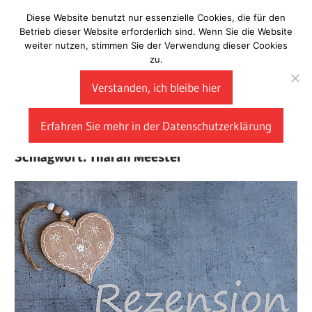
Zum
Diese Website benutzt nur essenzielle Cookies, die für den
Laberladen
Inhalt
Betrieb dieser Website erforderlich sind. Wenn Sie die Website
weiter nutzen, stimmen Sie der Verwendung dieser Cookies
springen
zu.
Verstanden, ich bleibe hier
Erfahren Sie mehr in der Datenschutzerklärung
Schlagwort:
Tharah Meester