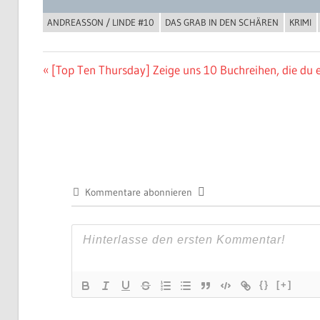
ANDREASSON / LINDE #10
DAS GRAB IN DEN SCHÄREN
KRIMI
BUCHIGES
Beitragsnavigation
Vorheriger
[Top Ten Thursday] Zeige uns 10 Buchreihen, die du 
Beitrag:
Kommentare abonnieren
{}
[+]