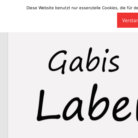
Diese Website benutzt nur essenzielle Cookies, die für d
Zum
Verstan
Inhalt
Laberladen
springen