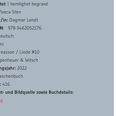
tel:
I hemlighet begravd
iveca Sten
r/in:
Dagmar Lendt
N:
‎ ‎ 978-3462052176
eutsch
mi
easson / Linde #10
penheuer & Witsch
ngsjahr:
2022
aschenbuch
l:
416
t- und Bildquelle sowie Buchdetails:
te