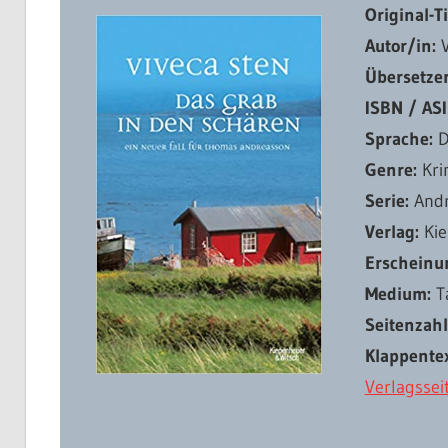
Original-Ti
Autor/in:
V
Übersetze
ISBN / ASI
Sprache:
D
Genre:
Kri
Serie:
Andr
Verlag:
Kie
Erscheinu
Medium:
T
Seitenzah
Klappentex
Verlagssei