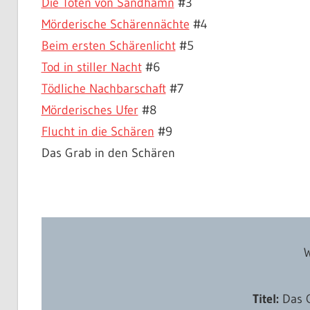
Die Toten von Sandhamn
#3
Mörderische Schärennächte
#4
Beim ersten Schärenlicht
#5
Tod in stiller Nacht
#6
Tödliche Nachbarschaft
#7
Mörderisches Ufer
#8
Flucht in die Schären
#9
Das Grab in den Schären
Titel:
Das G