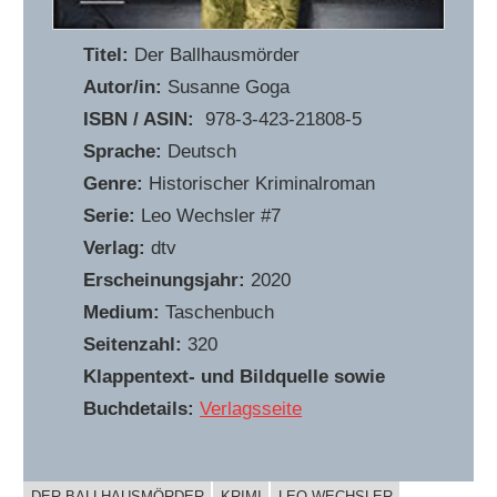
Titel:
Der Ballhausmörder
Autor/in:
Susanne Goga
ISBN / ASIN:
‎ 978-3-423-21808-5
Sprache:
Deutsch
Genre:
Historischer Kriminalroman
Serie:
Leo Wechsler #7
Verlag:
dtv
Erscheinungsjahr:
2020
Medium:
Taschenbuch
Seitenzahl:
320
Klappentext- und Bildquelle sowie
Buchdetails:
Verlagsseite
DER BALLHAUSMÖRDER
KRIMI
LEO WECHSLER