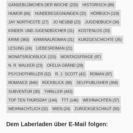
GÄNSEBLÜMCHEN DER WOCHE
(220)
HISTORISCH
(99)
HUMOR
(66)
HUNDEBEGEGNUNGEN
(32)
HÖRBUCH
(119)
JAY NORTHCOTE
(27)
JO NESBØ
(23)
JUGENDBUCH
(34)
KINDER- UND JUGENDBÜCHER
(31)
KOSTENLOS
(33)
KRIMI
(360)
KRIMINALROMAN
(31)
KURZGESCHICHTE
(35)
LESUNG
(24)
LIEBESROMAN
(21)
MONATSRÜCKBLICK
(115)
MONTAGSFRAGE
(97)
N. R. WALKER
(23)
OFELIA GRÄND
(29)
PSYCHOTHRILLER
(52)
R. J. SCOTT
(42)
ROMAN
(87)
ROMANCE
(846)
RÜCKBLICK
(98)
SELFPUBLISHER
(358)
SUBVENTUR
(30)
THRILLER
(443)
TOP TEN THURSDAY
(144)
TTT
(146)
WEIHNACHTEN
(37)
WEIHNACHTLICH
(32)
WIEN
(24)
ZURÜCKGESCHAUT
(50)
Dem Laberladen über E-Mail folgen: