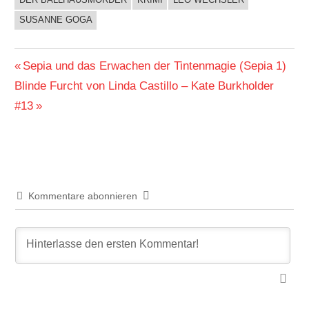
BUCHIGES
SUSANNE GOGA
Beitragsnavigation
Vorheriger
Sepia und das Erwachen der Tintenmagie (Sepia 1)
Nächster
Beitrag:
Blinde Furcht von Linda Castillo – Kate Burkholder
Beitrag:
#13
Kommentare abonnieren