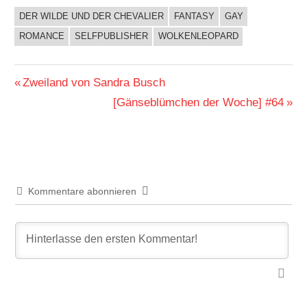
DER WILDE UND DER CHEVALIER
FANTASY
GAY
BUCHIGES
ROMANCE
SELFPUBLISHER
WOLKENLEOPARD
Beitragsnavigation
Vorheriger
Zweiland von Sandra Busch
Beitrag:
Nächster
[Gänseblümchen der Woche] #64
Beitrag:
Kommentare abonnieren