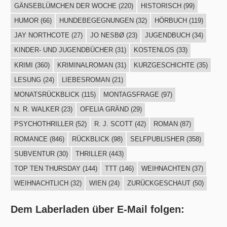
GÄNSEBLÜMCHEN DER WOCHE
(220)
HISTORISCH
(99)
HUMOR
(66)
HUNDEBEGEGNUNGEN
(32)
HÖRBUCH
(119)
JAY NORTHCOTE
(27)
JO NESBØ
(23)
JUGENDBUCH
(34)
KINDER- UND JUGENDBÜCHER
(31)
KOSTENLOS
(33)
KRIMI
(360)
KRIMINALROMAN
(31)
KURZGESCHICHTE
(35)
LESUNG
(24)
LIEBESROMAN
(21)
MONATSRÜCKBLICK
(115)
MONTAGSFRAGE
(97)
N. R. WALKER
(23)
OFELIA GRÄND
(29)
PSYCHOTHRILLER
(52)
R. J. SCOTT
(42)
ROMAN
(87)
ROMANCE
(846)
RÜCKBLICK
(98)
SELFPUBLISHER
(358)
SUBVENTUR
(30)
THRILLER
(443)
TOP TEN THURSDAY
(144)
TTT
(146)
WEIHNACHTEN
(37)
WEIHNACHTLICH
(32)
WIEN
(24)
ZURÜCKGESCHAUT
(50)
Dem Laberladen über E-Mail folgen: