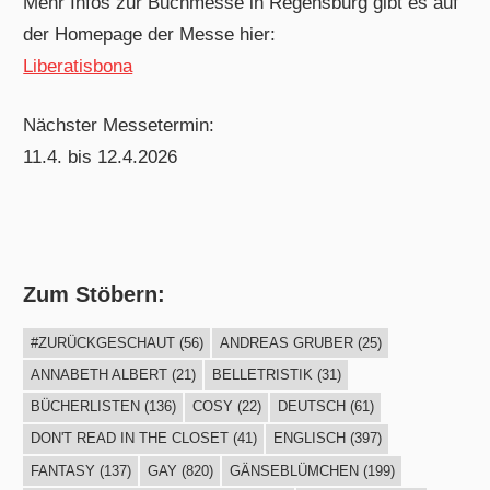
Mehr Infos zur Buchmesse in Regensburg gibt es auf
der Homepage der Messe hier:
Liberatisbona
Nächster Messetermin:
11.4. bis 12.4.2026
Zum Stöbern:
#ZURÜCKGESCHAUT
(56)
ANDREAS GRUBER
(25)
ANNABETH ALBERT
(21)
BELLETRISTIK
(31)
BÜCHERLISTEN
(136)
COSY
(22)
DEUTSCH
(61)
DON'T READ IN THE CLOSET
(41)
ENGLISCH
(397)
FANTASY
(137)
GAY
(820)
GÄNSEBLÜMCHEN
(199)