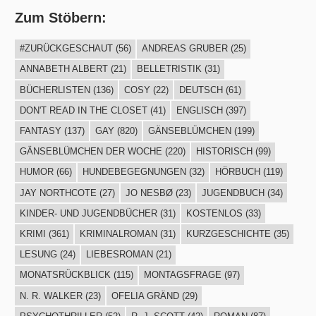
Zum Stöbern:
#ZURÜCKGESCHAUT
(56)
ANDREAS GRUBER
(25)
ANNABETH ALBERT
(21)
BELLETRISTIK
(31)
BÜCHERLISTEN
(136)
COSY
(22)
DEUTSCH
(61)
DON'T READ IN THE CLOSET
(41)
ENGLISCH
(397)
FANTASY
(137)
GAY
(820)
GÄNSEBLÜMCHEN
(199)
GÄNSEBLÜMCHEN DER WOCHE
(220)
HISTORISCH
(99)
HUMOR
(66)
HUNDEBEGEGNUNGEN
(32)
HÖRBUCH
(119)
JAY NORTHCOTE
(27)
JO NESBØ
(23)
JUGENDBUCH
(34)
KINDER- UND JUGENDBÜCHER
(31)
KOSTENLOS
(33)
KRIMI
(361)
KRIMINALROMAN
(31)
KURZGESCHICHTE
(35)
LESUNG
(24)
LIEBESROMAN
(21)
MONATSRÜCKBLICK
(115)
MONTAGSFRAGE
(97)
N. R. WALKER
(23)
OFELIA GRÄND
(29)