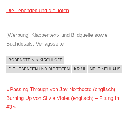
Die Lebenden und die Toten
[Werbung] Klappentext- und Bildquelle sowie
Buchdetails:
Verlagsseite
BODENSTEIN & KIRCHHOFF
BUCHIGES
DIE LEBENDEN UND DIE TOTEN
KRIMI
NELE NEUHAUS
Beitragsnavigation
Vorheriger
Passing Through von Jay Northcote (englisch)
Nächster
Beitrag:
Burning Up von Silvia Violet (englisch) – Fitting In
Beitrag:
#3