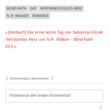
BLIND FAITH
GAY
HOFFNUNGSVOLLES HERZ
BUCHIGES
N. R. WALKER
ROMANCE
Beitragsnavigation
Vorheriger
[Hörbuch] Der erste letzte Tag von Sebastian Fitzek
Nächster
Beitrag:
Verträumtes Herz von N.R. Walker – Blind Faith
Beitrag:
#3,5
Kommentare abonnieren