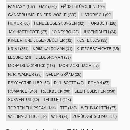
FANTASY
(137)
GAY
(820)
GÄNSEBLÜMCHEN
(199)
GÄNSEBLÜMCHEN DER WOCHE
(220)
HISTORISCH
(99)
HUMOR
(66)
HUNDEBEGEGNUNGEN
(32)
HÖRBUCH
(119)
JAY NORTHCOTE
(27)
JO NESBØ
(23)
JUGENDBUCH
(34)
KINDER- UND JUGENDBÜCHER
(31)
KOSTENLOS
(33)
KRIMI
(361)
KRIMINALROMAN
(31)
KURZGESCHICHTE
(35)
LESUNG
(24)
LIEBESROMAN
(21)
MONATSRÜCKBLICK
(115)
MONTAGSFRAGE
(97)
N. R. WALKER
(23)
OFELIA GRÄND
(29)
PSYCHOTHRILLER
(52)
R. J. SCOTT
(42)
ROMAN
(87)
ROMANCE
(846)
RÜCKBLICK
(98)
SELFPUBLISHER
(358)
SUBVENTUR
(30)
THRILLER
(443)
TOP TEN THURSDAY
(144)
TTT
(146)
WEIHNACHTEN
(37)
WEIHNACHTLICH
(32)
WIEN
(24)
ZURÜCKGESCHAUT
(50)