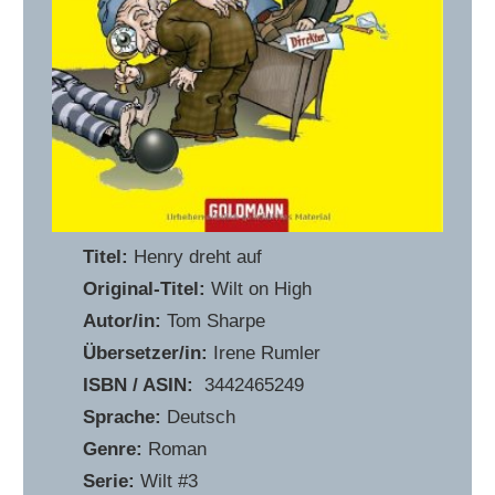
Titel:
Henry dreht auf
Original-Titel:
Wilt on High
Autor/in:
Tom Sharpe
Übersetzer/in:
Irene Rumler
ISBN / ASIN:
‎ 3442465249
Sprache:
Deutsch
Genre:
Roman
Serie:
Wilt #3