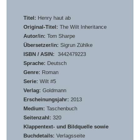
Titel:
Henry haut ab
Original-Titel:
The Wilt Inheritance
Autor/in:
Tom Sharpe
Übersetzer/in:
Sigrun Zühlke
ISBN / ASIN:
‎ 3442479223
Sprache:
Deutsch
Genre:
Roman
Serie:
Wilt #5
Verlag:
Goldmann
Erscheinungsjahr:
2013
Medium:
Taschenbuch
Seitenzahl:
320
Klappentext- und Bildquelle sowie
Buchdetails:
Verlagsseite