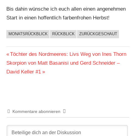
Bis dahin wünsche ich euch allen einen angenehmen
Start in einen hoffentlich farbenfrohen Herbst!
MONATSRÜCKBLICK
RÜCKBLICK
ZURÜCKGESCHAUT
BUCHIGES
Beitragsnavigation
Vorheriger
Töchter des Nordmeeres: Livs Weg von Ines Thorn
Nächster
Beitrag:
Skorpion von Matt Basanisi und Gerd Schneider –
Beitrag:
David Keller #1
Kommentare abonnieren