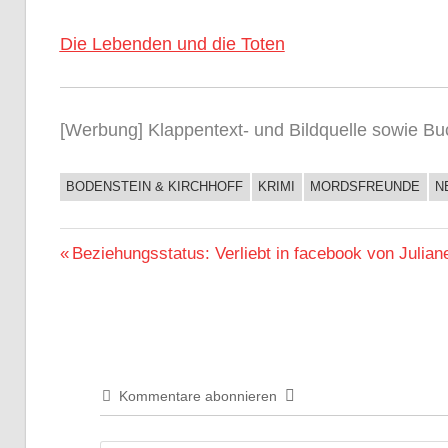
Die Lebenden und die Toten
[Werbung] Klappentext- und Bildquelle sowie Bu
BODENSTEIN & KIRCHHOFF
KRIMI
MORDSFREUNDE
N
BUCHIGES
Beitragsnavigation
Vorheriger
Beziehungsstatus: Verliebt in facebook von Julia
Beitrag:
Kommentare abonnieren