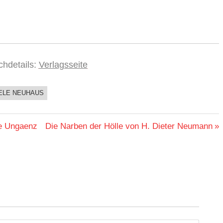
chdetails:
Verlagsseite
ELE NEUHAUS
Nächster
ne Ungaenz
Die Narben der Hölle von H. Dieter Neumann
Beitrag: