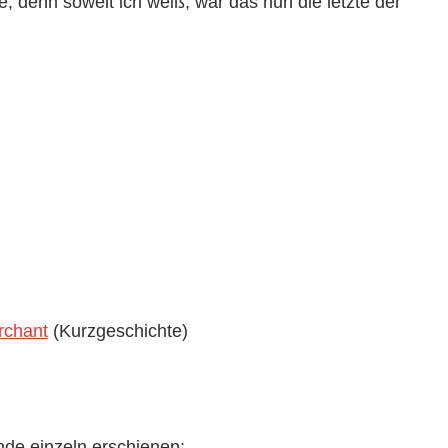
, denn soweit ich weiß, war das nun die letzte der
rchant
(Kurzgeschichte)
nde einzeln erschienen: