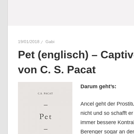
19/01/2018
Gabi
Pet (englisch) – Capti
von C. S. Pacat
Darum geht’s:
Ancel geht der Prosti
nicht und so schafft e
immer bessere Kontra
Berenger
sogar an de