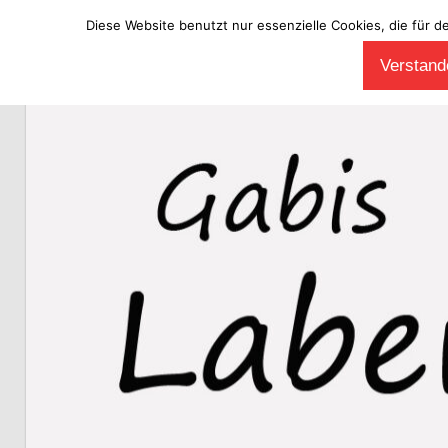
Diese Website benutzt nur essenzielle Cookies, die für d
Zum
Verstande
Inhalt
Laberladen
springen