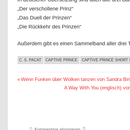
„Der verschollene Prinz“
„Das Duell der Prinzen“
„Die Rückkehr des Prinzen“
Außerdem gibt es einen Sammelband aller drei Te
C. S. PACAT
CAPTIVE PRINCE
CAPTIVE PRINCE SHORT 
BUCHIGES
Beitragsnavigation
Vorheriger
Wenn Funken über Wolken tanzen von Sandra Bin
Beitrag:
Nächster
A Way With You (englisch) vo
Beitrag:
Kommentare abonnieren