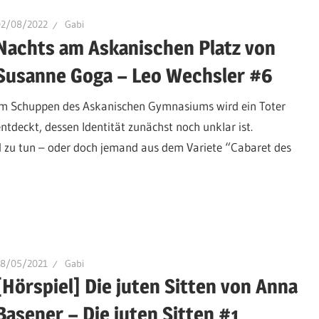
02/08/2022
Gabi
Nachts am Askanischen Platz von
Susanne Goga – Leo Wechsler #6
Im Schuppen des Askanischen Gymnasiums wird ein Toter
entdeckt, dessen Identität zunächst noch unklar ist.
zu tun – oder doch jemand aus dem Variete “Cabaret des
18/05/2021
Gabi
[Hörspiel] Die juten Sitten von Anna
Basener – Die juten Sitten #1