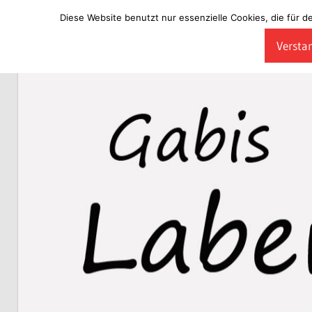
Diese Website benutzt nur essenzielle Cookies, die für d
Zum
Verstan
Inhalt
Laberladen
springen