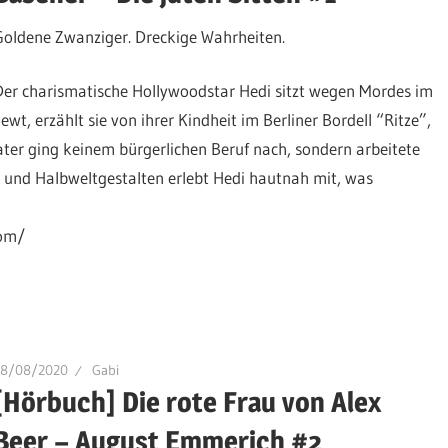
Goldene Zwanziger. Dreckige Wahrheiten.
Der charismatische Hollywoodstar Hedi sitzt wegen Mordes im
wt, erzählt sie von ihrer Kindheit im Berliner Bordell “Ritze”,
ter ging keinem bürgerlichen Beruf nach, sondern arbeitete
 und Halbweltgestalten erlebt Hedi hautnah mit, was
com/
28/08/2020
Gabi
[Hörbuch] Die rote Frau von Alex
Beer – August Emmerich #2