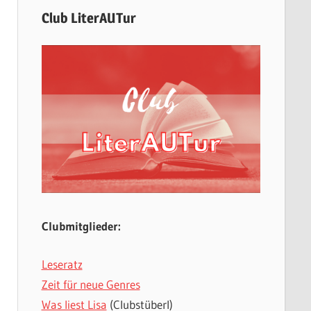
Club LiterAUTur
Clubmitglieder:
Leseratz
Zeit für neue Genres
Was liest Lisa
(Clubstüberl)