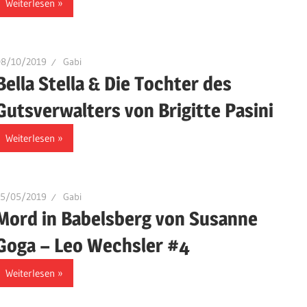
Weiterlesen
08/10/2019
Gabi
Bella Stella & Die Tochter des
Gutsverwalters von Brigitte Pasini
Weiterlesen
15/05/2019
Gabi
Mord in Babelsberg von Susanne
Goga – Leo Wechsler #4
Weiterlesen