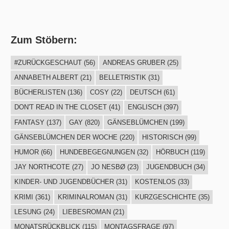
Zum Stöbern:
#ZURÜCKGESCHAUT
(56)
ANDREAS GRUBER
(25)
ANNABETH ALBERT
(21)
BELLETRISTIK
(31)
BÜCHERLISTEN
(136)
COSY
(22)
DEUTSCH
(61)
DON'T READ IN THE CLOSET
(41)
ENGLISCH
(397)
FANTASY
(137)
GAY
(820)
GÄNSEBLÜMCHEN
(199)
GÄNSEBLÜMCHEN DER WOCHE
(220)
HISTORISCH
(99)
HUMOR
(66)
HUNDEBEGEGNUNGEN
(32)
HÖRBUCH
(119)
JAY NORTHCOTE
(27)
JO NESBØ
(23)
JUGENDBUCH
(34)
KINDER- UND JUGENDBÜCHER
(31)
KOSTENLOS
(33)
KRIMI
(361)
KRIMINALROMAN
(31)
KURZGESCHICHTE
(35)
LESUNG
(24)
LIEBESROMAN
(21)
MONATSRÜCKBLICK
(115)
MONTAGSFRAGE
(97)