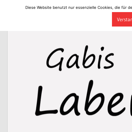
Diese Website benutzt nur essenzielle Cookies, die für d
Zum
Verstan
Inhalt
Laberladen
springen