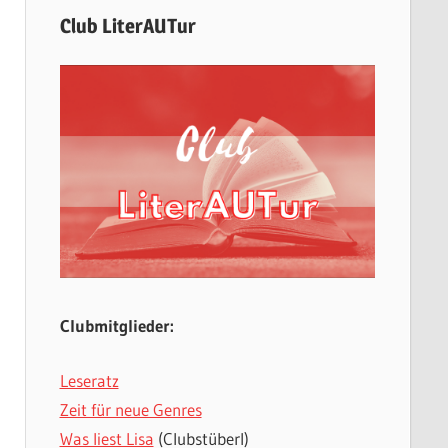
Club LiterAUTur
Clubmitglieder:
Leseratz
Zeit für neue Genres
Was liest Lisa
(Clubstüberl)