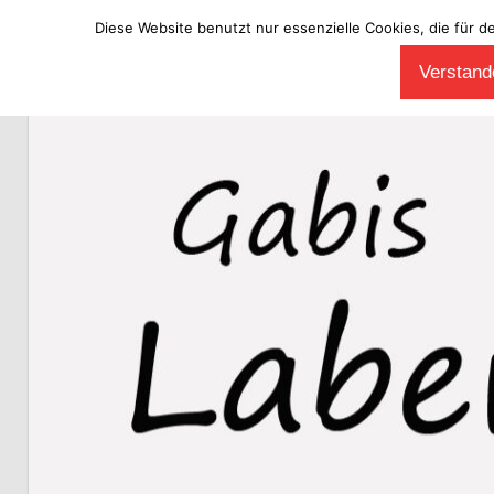
Diese Website benutzt nur essenzielle Cookies, die für d
Zum
Verstande
Inhalt
Laberladen
springen