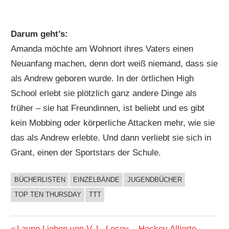
Darum geht’s:
Amanda möchte am Wohnort ihres Vaters einen
Neuanfang machen, denn dort weiß niemand, dass sie
als Andrew geboren wurde. In der örtlichen High
School erlebt sie plötzlich ganz andere Dinge als
früher – sie hat Freundinnen, ist beliebt und es gibt
kein Mobbing oder körperliche Attacken mehr, wie sie
das als Andrew erlebte. Und dann verliebt sie sich in
Grant, einen der Sportstars der Schule.
BÜCHERLISTEN
EINZELBÄNDE
JUGENDBÜCHER
BUCHIGES
TOP TEN THURSDAY
TTT
Vorheriger
Layne Lieben von V. L. Locey – Hockey Allierte