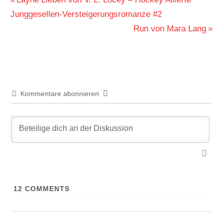
Beitragsnavigation
Beitrag:
Junggesellen-Versteigerungsromanze #2
Nächster
Run von Mara Lang
Beitrag:
Kommentare abonnieren
12
COMMENTS