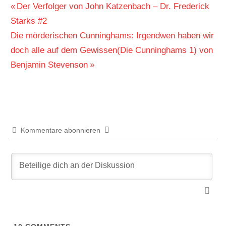
Beitragsnavigation
Vorheriger
Der Verfolger von John Katzenbach – Dr. Frederick
Beitrag:
Starks #2
Nächster
Die mörderischen Cunninghams: Irgendwen haben wir
Beitrag:
doch alle auf dem Gewissen(Die Cunninghams 1) von
Benjamin Stevenson
Kommentare abonnieren