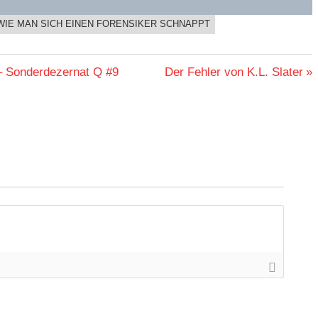
WIE MAN SICH EINEN FORENSIKER SCHNAPPT
Nächster
 – Sonderdezernat Q #9
Der Fehler von K.L. Slater
Beitrag: