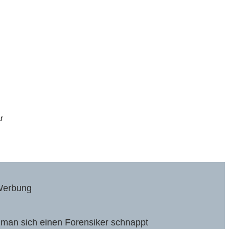
r
erbung
man sich einen Forensiker schnappt