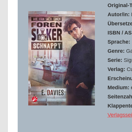
Original-T
Autor/in:
Übersetze
ISBN / AS
Sprache:
Genre:
G
Serie:
Sig
Verlag:
Cu
Erschein
Medium:
Seitenzah
Klappente
Verlagssei