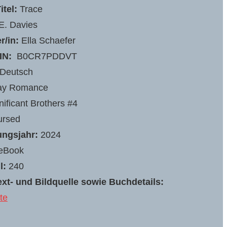
itel:
Trace
E. Davies
r/in:
Ella Schaefer
IN:
‎ B0CR7PDDVT
Deutsch
ay Romance
nificant Brothers #4
rsed
ungsjahr:
2024
eBook
l:
240
xt- und Bildquelle sowie Buchdetails:
te