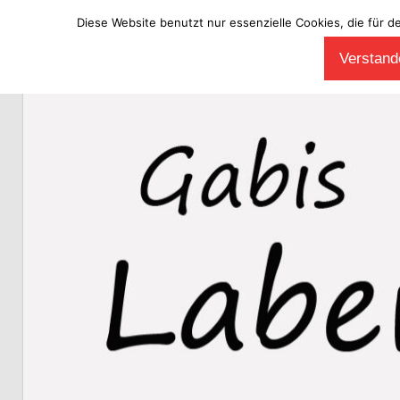
Diese Website benutzt nur essenzielle Cookies, die für d
Zum
Verstande
Inhalt
Laberladen
springen