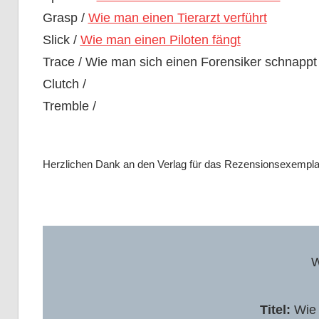
Grasp /
Wie man einen Tierarzt verführt
Slick /
Wie man einen Piloten fängt
Trace / Wie man sich einen Forensiker schnappt
Clutch /
Tremble /
Herzlichen Dank an den Verlag für das Rezensionsexempla
W
Titel:
Wie 