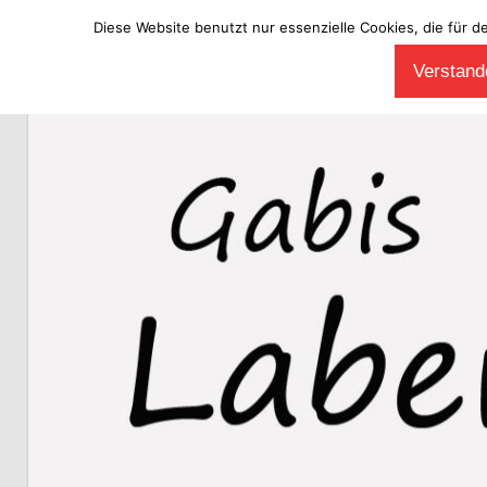
Diese Website benutzt nur essenzielle Cookies, die für d
Zum
Verstande
Inhalt
Laberladen
springen