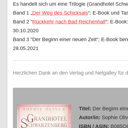
Es handelt sich um eine Trilogie (Grandhotel Schw
Band 1 „
Der Weg des Schicksals
“; E-Book und Ta
Band 2 "
Rückkehr nach Bad Reichenhall
"; E-Book
30.10.2020
Band 3 "Der Beginn einer neuen Zeit“; E-Book ber
28.05.2021
Herzlichen Dank an den Verlag und Netgalley für
Titel:
Der Beginn ein
Autor/in:
Sophie Oliv
ISBN / ASIN:
B085Q