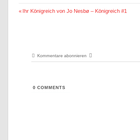
Beitragsnavigation
Vorheriger
Ihr Königreich von Jo Nesbø – Königreich #1
Beitrag:
Kommentare abonnieren
0
COMMENTS