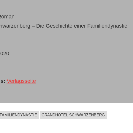
 Roman
warzenberg – Die Geschichte einer Familiendynastie
2020
s:
Verlagsseite
 FAMILIENDYNASTIE
GRANDHOTEL SCHWARZENBERG