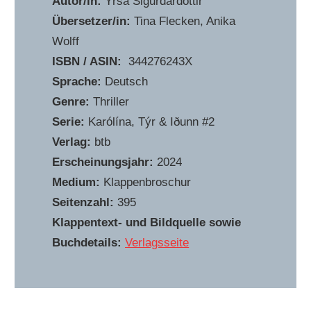
Autor/in:
Yrsa Sigurdardóttir
Übersetzer/in:
Tina Flecken, Anika
Wolff
ISBN / ASIN:
‎ 344276243X
Sprache:
Deutsch
Genre:
Thriller
Serie:
Karólína, Týr & Iðunn #2
Verlag:
btb
Erscheinungsjahr:
2024
Medium:
Klappenbroschur
Seitenzahl:
395
Klappentext- und Bildquelle sowie
Buchdetails:
Verlagsseite