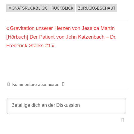
MONATSRÜCKBLICK
RÜCKBLICK
ZURÜCKGESCHAUT
BUCHIGES
Beitragsnavigation
Vorheriger
Gravitation unserer Herzen von Jessica Martin
Nächster
Beitrag:
[Hörbuch] Der Patient von John Katzenbach – Dr.
Beitrag:
Frederick Starks #1
Kommentare abonnieren