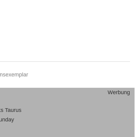
onsexemplar
Werbung
s Taurus
unday