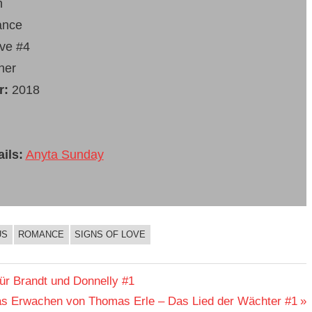
h
ance
ove #4
her
r:
2018
ils:
Anyta Sunday
US
ROMANCE
SIGNS OF LOVE
ür Brandt und Donnelly #1
as Erwachen von Thomas Erle – Das Lied der Wächter #1