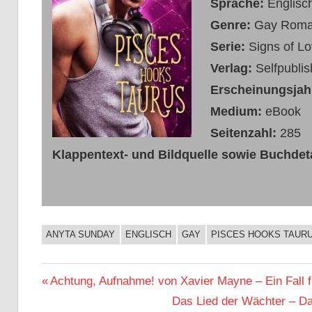
Sprache:
Englisc
Genre:
Gay Rom
Serie:
Signs of L
Verlag:
Selfpublis
Erscheinungsjah
Medium:
eBook
Seitenzahl:
285
Klappentext- und Bildquelle sowie Buchdeta
ANYTA SUNDAY
ENGLISCH
GAY
PISCES HOOKS TAUR
BUCHIGES
Beitragsnavigation
Vorheriger
Achtung, Aufnahme! von Xavier Mayne – Ein Fall f
Beitrag:
Nächster
Das Lied der Wächter – D