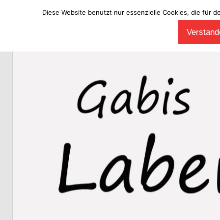
Diese Website benutzt nur essenzielle Cookies, die für d
Zum
Verstande
Inhalt
Laberladen
springen