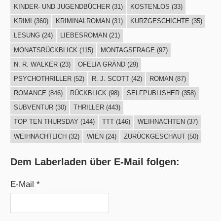
KINDER- UND JUGENDBÜCHER
(31)
KOSTENLOS
(33)
KRIMI
(360)
KRIMINALROMAN
(31)
KURZGESCHICHTE
(35)
LESUNG
(24)
LIEBESROMAN
(21)
MONATSRÜCKBLICK
(115)
MONTAGSFRAGE
(97)
N. R. WALKER
(23)
OFELIA GRÄND
(29)
PSYCHOTHRILLER
(52)
R. J. SCOTT
(42)
ROMAN
(87)
ROMANCE
(846)
RÜCKBLICK
(98)
SELFPUBLISHER
(358)
SUBVENTUR
(30)
THRILLER
(443)
TOP TEN THURSDAY
(144)
TTT
(146)
WEIHNACHTEN
(37)
WEIHNACHTLICH
(32)
WIEN
(24)
ZURÜCKGESCHAUT
(50)
Dem Laberladen über E-Mail folgen:
E-Mail *