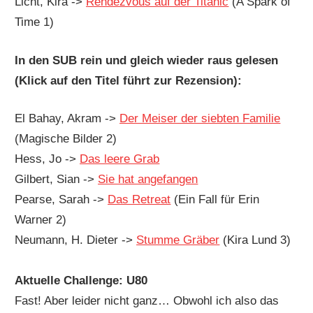
Licht, Kira ->
Rendezvous auf der Titanic
(A Spark of
Time 1)
In den SUB rein und gleich wieder raus gelesen
(Klick auf den Titel führt zur Rezension):
El Bahay, Akram ->
Der Meiser der siebten Familie
(Magische Bilder 2)
Hess, Jo ->
Das leere Grab
Gilbert, Sian ->
Sie hat angefangen
Pearse, Sarah ->
Das Retreat
(Ein Fall für Erin
Warner 2)
Neumann, H. Dieter ->
Stumme Gräber
(Kira Lund 3)
Aktuelle Challenge: U80
Fast! Aber leider nicht ganz… Obwohl ich also das