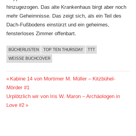
hinzugezogen. Das alte Krankenhaus birgt aber noch
mehr Geheimnisse. Das zeigt sich, als ein Teil des
Dach-Fußbodens einstürzt und ein geheimes,
fensterloses Zimmer offenbart.
BÜCHERLISTEN
TOP TEN THURSDAY
TTT
BUCHIGES
WEISSE BUCHCOVER
Beitragsnavigation
Vorheriger
Kabine 14 von Mortimer M. Müller – Kitzbühel-
Beitrag:
Mörder #1
Nächster
Urplötzlich wir von Iris W. Maron – Archäologen in
Beitrag:
Love #2