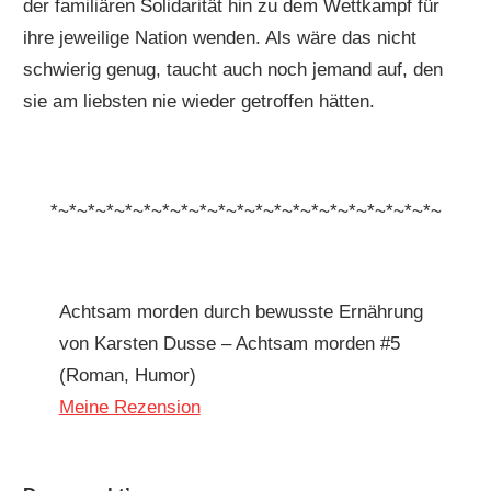
der familiären Solidarität hin zu dem Wettkampf für
ihre jeweilige Nation wenden. Als wäre das nicht
schwierig genug, taucht auch noch jemand auf, den
sie am liebsten nie wieder getroffen hätten.
*~*~*~*~*~*~*~*~*~*~*~*~*~*~*~*~*~*~*~*~*~
Achtsam morden durch bewusste Ernährung
von Karsten Dusse – Achtsam morden #5
(Roman, Humor)
Meine Rezension