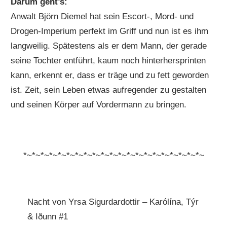
Darum geht’s:
Anwalt Björn Diemel hat sein Escort-, Mord- und
Drogen-Imperium perfekt im Griff und nun ist es ihm
langweilig. Spätestens als er dem Mann, der gerade
seine Tochter entführt, kaum noch hinterhersprinten
kann, erkennt er, dass er träge und zu fett geworden
ist. Zeit, sein Leben etwas aufregender zu gestalten
und seinen Körper auf Vordermann zu bringen.
*~*~*~*~*~*~*~*~*~*~*~*~*~*~*~*~*~*~*~*~*~
Nacht von Yrsa Sigurdardottir – Karólína, Týr
& Iðunn #1