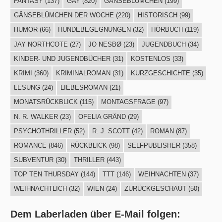
FANTASY
(137)
GAY
(820)
GÄNSEBLÜMCHEN
(199)
GÄNSEBLÜMCHEN DER WOCHE
(220)
HISTORISCH
(99)
HUMOR
(66)
HUNDEBEGEGNUNGEN
(32)
HÖRBUCH
(119)
JAY NORTHCOTE
(27)
JO NESBØ
(23)
JUGENDBUCH
(34)
KINDER- UND JUGENDBÜCHER
(31)
KOSTENLOS
(33)
KRIMI
(360)
KRIMINALROMAN
(31)
KURZGESCHICHTE
(35)
LESUNG
(24)
LIEBESROMAN
(21)
MONATSRÜCKBLICK
(115)
MONTAGSFRAGE
(97)
N. R. WALKER
(23)
OFELIA GRÄND
(29)
PSYCHOTHRILLER
(52)
R. J. SCOTT
(42)
ROMAN
(87)
ROMANCE
(846)
RÜCKBLICK
(98)
SELFPUBLISHER
(358)
SUBVENTUR
(30)
THRILLER
(443)
TOP TEN THURSDAY
(144)
TTT
(146)
WEIHNACHTEN
(37)
WEIHNACHTLICH
(32)
WIEN
(24)
ZURÜCKGESCHAUT
(50)
Dem Laberladen über E-Mail folgen: