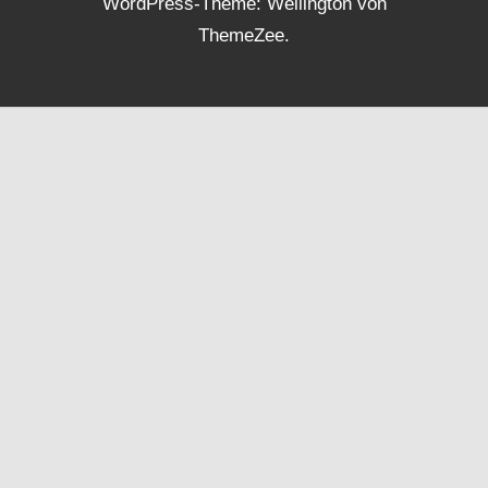
WordPress-Theme: Wellington von
ThemeZee.