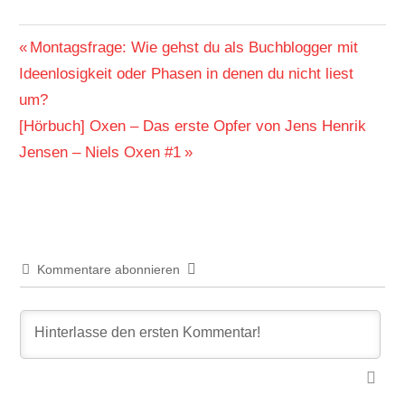
Beitragsnavigation
Vorheriger
Montagsfrage: Wie gehst du als Buchblogger mit
Beitrag:
Ideenlosigkeit oder Phasen in denen du nicht liest
um?
Nächster
[Hörbuch] Oxen – Das erste Opfer von Jens Henrik
Beitrag:
Jensen – Niels Oxen #1
Kommentare abonnieren