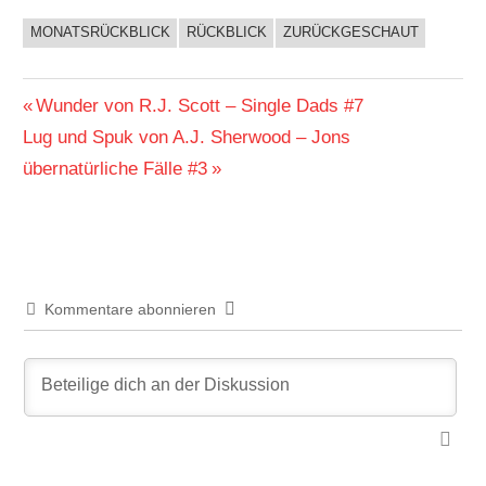
MONATSRÜCKBLICK
RÜCKBLICK
ZURÜCKGESCHAUT
BUCHIGES
Beitragsnavigation
Vorheriger
Wunder von R.J. Scott – Single Dads #7
Nächster
Beitrag:
Lug und Spuk von A.J. Sherwood – Jons
Beitrag:
übernatürliche Fälle #3
Kommentare abonnieren