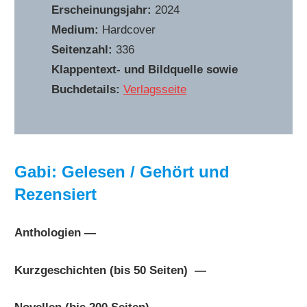
Erscheinungsjahr:
2024
Medium:
Hardcover
Seitenzahl:
336
Klappentext- und Bildquelle sowie
Buchdetails:
Verlagsseite
Gabi: Gelesen / Gehört und
Rezensiert
Anthologien —
Kurzgeschichten (bis 50 Seiten) —