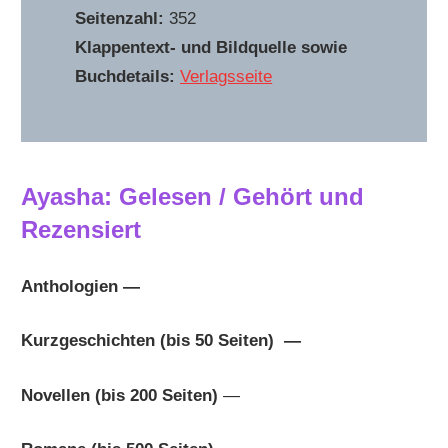
Seitenzahl:
352
Klappentext- und Bildquelle sowie
Buchdetails:
Verlagsseite
Ayasha: Gelesen / Gehört und
Rezensiert
Anthologien —
Kurzgeschichten (bis 50 Seiten) —
Novellen (bis 200 Seiten)
—