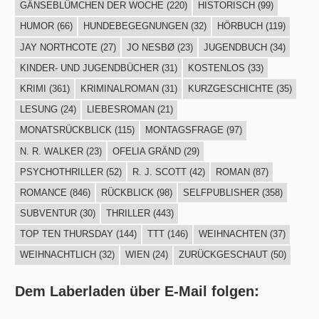
GÄNSEBLÜMCHEN DER WOCHE
(220)
HISTORISCH
(99)
HUMOR
(66)
HUNDEBEGEGNUNGEN
(32)
HÖRBUCH
(119)
JAY NORTHCOTE
(27)
JO NESBØ
(23)
JUGENDBUCH
(34)
KINDER- UND JUGENDBÜCHER
(31)
KOSTENLOS
(33)
KRIMI
(361)
KRIMINALROMAN
(31)
KURZGESCHICHTE
(35)
LESUNG
(24)
LIEBESROMAN
(21)
MONATSRÜCKBLICK
(115)
MONTAGSFRAGE
(97)
N. R. WALKER
(23)
OFELIA GRÄND
(29)
PSYCHOTHRILLER
(52)
R. J. SCOTT
(42)
ROMAN
(87)
ROMANCE
(846)
RÜCKBLICK
(98)
SELFPUBLISHER
(358)
SUBVENTUR
(30)
THRILLER
(443)
TOP TEN THURSDAY
(144)
TTT
(146)
WEIHNACHTEN
(37)
WEIHNACHTLICH
(32)
WIEN
(24)
ZURÜCKGESCHAUT
(50)
Dem Laberladen über E-Mail folgen: