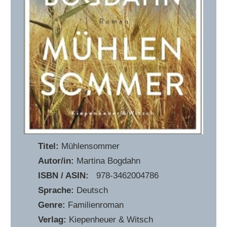
Titel:
Mühlensommer
Autor/in:
Martina Bogdahn
ISBN / ASIN:
‎ ‎ 978-3462004786
Sprache:
Deutsch
Genre:
Familienroman
Verlag:
Kiepenheuer & Witsch