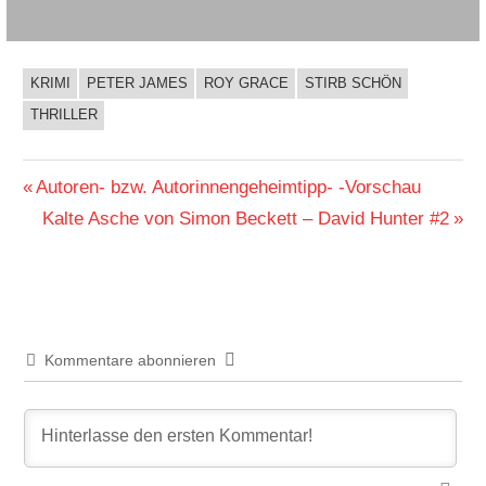
KRIMI
PETER JAMES
ROY GRACE
STIRB SCHÖN
BUCHIGES
THRILLER
Beitragsnavigation
Vorheriger
Autoren- bzw. Autorinnengeheimtipp- -Vorschau
Beitrag:
Nächster
Kalte Asche von Simon Beckett – David Hunter #2
Beitrag:
Kommentare abonnieren