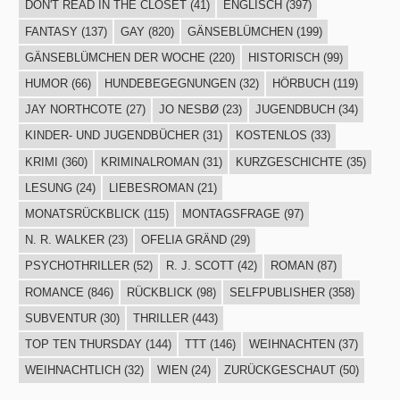
DON'T READ IN THE CLOSET
(41)
ENGLISCH
(397)
FANTASY
(137)
GAY
(820)
GÄNSEBLÜMCHEN
(199)
GÄNSEBLÜMCHEN DER WOCHE
(220)
HISTORISCH
(99)
HUMOR
(66)
HUNDEBEGEGNUNGEN
(32)
HÖRBUCH
(119)
JAY NORTHCOTE
(27)
JO NESBØ
(23)
JUGENDBUCH
(34)
KINDER- UND JUGENDBÜCHER
(31)
KOSTENLOS
(33)
KRIMI
(360)
KRIMINALROMAN
(31)
KURZGESCHICHTE
(35)
LESUNG
(24)
LIEBESROMAN
(21)
MONATSRÜCKBLICK
(115)
MONTAGSFRAGE
(97)
N. R. WALKER
(23)
OFELIA GRÄND
(29)
PSYCHOTHRILLER
(52)
R. J. SCOTT
(42)
ROMAN
(87)
ROMANCE
(846)
RÜCKBLICK
(98)
SELFPUBLISHER
(358)
SUBVENTUR
(30)
THRILLER
(443)
TOP TEN THURSDAY
(144)
TTT
(146)
WEIHNACHTEN
(37)
WEIHNACHTLICH
(32)
WIEN
(24)
ZURÜCKGESCHAUT
(50)