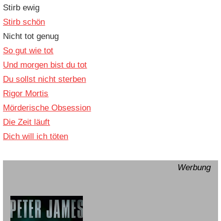
Stirb ewig
Stirb schön
Nicht tot genug
So gut wie tot
Und morgen bist du tot
Du sollst nicht sterben
Rigor Mortis
Mörderische Obsession
Die Zeit läuft
Dich will ich töten
Werbung