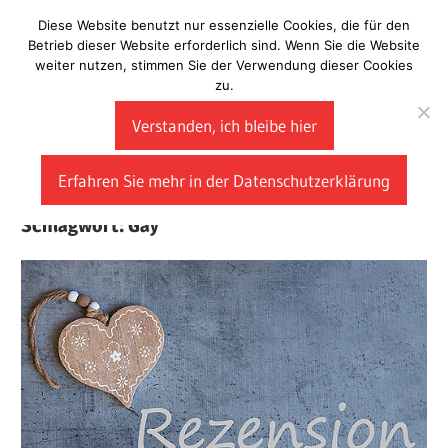
Zum
Diese Website benutzt nur essenzielle Cookies, die für den
Laberladen
Inhalt
Betrieb dieser Website erforderlich sind. Wenn Sie die Website
weiter nutzen, stimmen Sie der Verwendung dieser Cookies
springen
zu.
Verstanden, ich bleibe hier
Erfahren Sie mehr in der Datenschutzerklärung
Schlagwort:
Gay