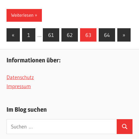
Weiterlesen
Seitennummerierung
Vorherige
Nächst
«
1
…
61
62
63
64
»
Beiträge
Beiträg
der
Beiträge
Informationen über:
Datenschutz
Impressum
Im Blog suchen
Suchen
Suchen
nach: