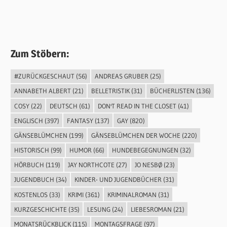
Zum Stöbern:
#ZURÜCKGESCHAUT
(56)
ANDREAS GRUBER
(25)
ANNABETH ALBERT
(21)
BELLETRISTIK
(31)
BÜCHERLISTEN
(136)
COSY
(22)
DEUTSCH
(61)
DON'T READ IN THE CLOSET
(41)
ENGLISCH
(397)
FANTASY
(137)
GAY
(820)
GÄNSEBLÜMCHEN
(199)
GÄNSEBLÜMCHEN DER WOCHE
(220)
HISTORISCH
(99)
HUMOR
(66)
HUNDEBEGEGNUNGEN
(32)
HÖRBUCH
(119)
JAY NORTHCOTE
(27)
JO NESBØ
(23)
JUGENDBUCH
(34)
KINDER- UND JUGENDBÜCHER
(31)
KOSTENLOS
(33)
KRIMI
(361)
KRIMINALROMAN
(31)
KURZGESCHICHTE
(35)
LESUNG
(24)
LIEBESROMAN
(21)
MONATSRÜCKBLICK
(115)
MONTAGSFRAGE
(97)