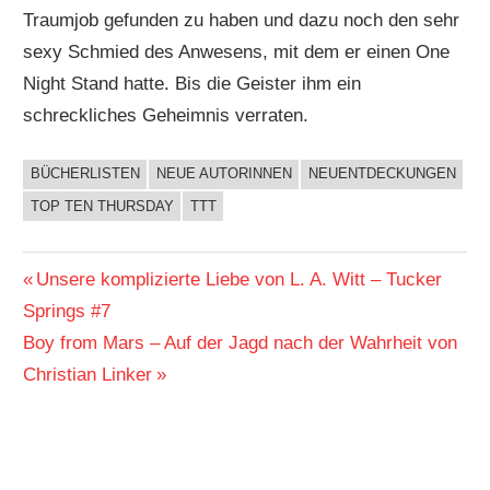
Traumjob gefunden zu haben und dazu noch den sehr
sexy Schmied des Anwesens, mit dem er einen One
Night Stand hatte. Bis die Geister ihm ein
schreckliches Geheimnis verraten.
BÜCHERLISTEN
NEUE AUTORINNEN
NEUENTDECKUNGEN
BUCHIGES
TOP TEN THURSDAY
TTT
Beitragsnavigation
Vorheriger
Unsere komplizierte Liebe von L. A. Witt – Tucker
Beitrag:
Springs #7
Nächster
Boy from Mars – Auf der Jagd nach der Wahrheit von
Beitrag:
Christian Linker