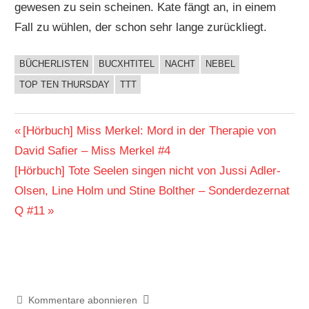
gewesen zu sein scheinen. Kate fängt an, in einem
Fall zu wühlen, der schon sehr lange zurückliegt.
BÜCHERLISTEN
BUCXHTITEL
NACHT
NEBEL
BUCHIGES
TOP TEN THURSDAY
TTT
Beitragsnavigation
Vorheriger
[Hörbuch] Miss Merkel: Mord in der Therapie von
Beitrag:
David Safier – Miss Merkel #4
Nächster
[Hörbuch] Tote Seelen singen nicht von Jussi Adler-
Beitrag:
Olsen, Line Holm und Stine Bolther – Sonderdezernat
Q #11
Kommentare abonnieren