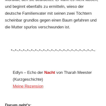
und beginnt ebenfalls zu ermitteln, wieso der
deutsche Familienvater mit seinen zwei Töchtern
scheinbar grundlos gegen einen Baum gefahren und
die Mutter spurlos verschwunden ist.
*~*~*~*~*~*~*~*~*~*~*~*~*~*~*~*~*~*~*~*~*~
Edlyn – Echo der
Nacht
von Tharah Meester
(Kurzgeschichte)
Meine Rezension
Darum geht’s: