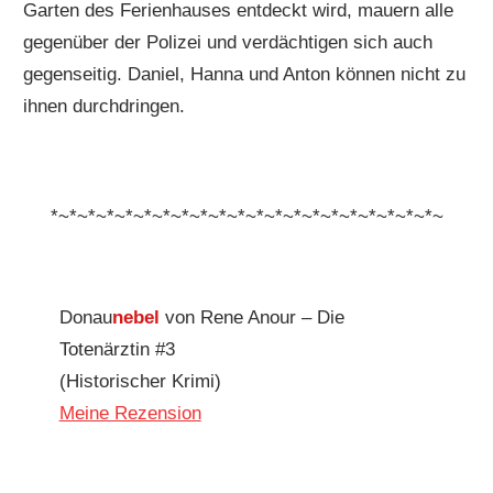
Garten des Ferienhauses entdeckt wird, mauern alle
gegenüber der Polizei und verdächtigen sich auch
gegenseitig. Daniel, Hanna und Anton können nicht zu
ihnen durchdringen.
*~*~*~*~*~*~*~*~*~*~*~*~*~*~*~*~*~*~*~*~*~
Donau
nebel
von Rene Anour – Die
Totenärztin #3
(Historischer Krimi)
Meine Rezension