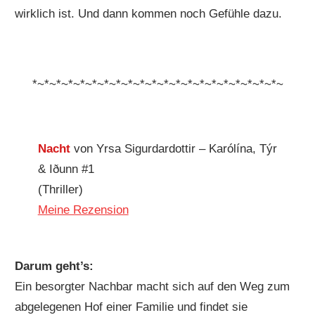
wirklich ist. Und dann kommen noch Gefühle dazu.
*~*~*~*~*~*~*~*~*~*~*~*~*~*~*~*~*~*~*~*~*~
Nacht
von Yrsa Sigurdardottir – Karólína, Týr
& Iðunn #1
(Thriller)
Meine Rezension
Darum geht’s:
Ein besorgter Nachbar macht sich auf den Weg zum
abgelegenen Hof einer Familie und findet sie