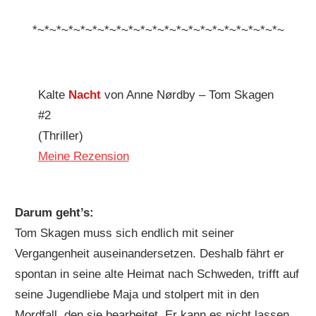
*~*~*~*~*~*~*~*~*~*~*~*~*~*~*~*~*~*~*~*~*~
Kalte
Nacht
von Anne Nørdby – Tom Skagen
#2
(Thriller)
Meine Rezension
Darum geht’s:
Tom Skagen muss sich endlich mit seiner
Vergangenheit auseinandersetzen. Deshalb fährt er
spontan in seine alte Heimat nach Schweden, trifft auf
seine Jugendliebe Maja und stolpert mit in den
Mordfall, den sie bearbeitet. Er kann es nicht lassen,