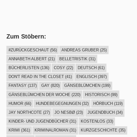
Zum Stöbern:
#ZURÜCKGESCHAUT
(56)
ANDREAS GRUBER
(25)
ANNABETH ALBERT
(21)
BELLETRISTIK
(31)
BÜCHERLISTEN
(136)
COSY
(22)
DEUTSCH
(61)
DON'T READ IN THE CLOSET
(41)
ENGLISCH
(397)
FANTASY
(137)
GAY
(820)
GÄNSEBLÜMCHEN
(199)
GÄNSEBLÜMCHEN DER WOCHE
(220)
HISTORISCH
(99)
HUMOR
(66)
HUNDEBEGEGNUNGEN
(32)
HÖRBUCH
(119)
JAY NORTHCOTE
(27)
JO NESBØ
(23)
JUGENDBUCH
(34)
KINDER- UND JUGENDBÜCHER
(31)
KOSTENLOS
(33)
KRIMI
(361)
KRIMINALROMAN
(31)
KURZGESCHICHTE
(35)