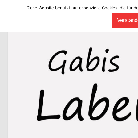
Diese Website benutzt nur essenzielle Cookies, die für d
Zum
Verstande
Inhalt
Laberladen
springen