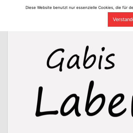
Diese Website benutzt nur essenzielle Cookies, die für d
Zum
Verstande
Inhalt
Laberladen
springen