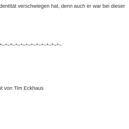
entität verschwiegen hat, denn auch er war bei dieser
*~*~*~*~*~*~*~*~*~*~*~*~
ut von Tim Eckhaus