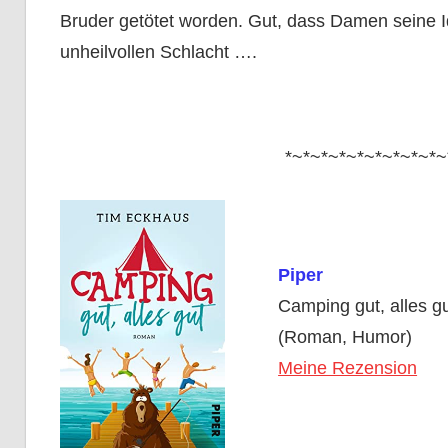
Bruder getötet worden. Gut, dass Damen seine Id
unheilvollen Schlacht ….
*~*~*~*~*~*~*~*~*~
Piper
Camping gut, alles g
(Roman, Humor)
Meine Rezension