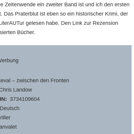
ie Zeitenwende ein zweiter Band ist und ich den ersten
 Das Praterblut ist eben so ein historischer Krimi, der
LiterAUTur gelesen habe. Den Link zur Rezension
nsierten Bücher.
erbung
eval – zwischen den Fronten
Chris Landow
IN:
‎ 3734109604
Deutsch
riller
anvalet