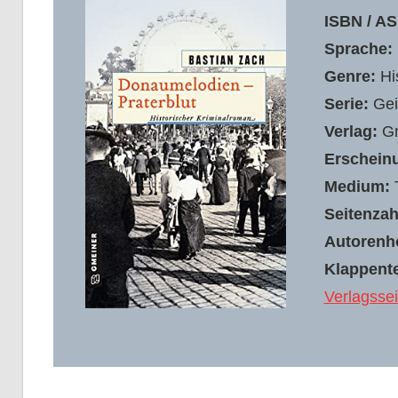
ISBN / AS
Sprache:
Genre:
Hi
Serie:
Gei
Verlag:
G
Erschein
Medium:
Seitenzah
Autoren
Klappente
Verlagssei