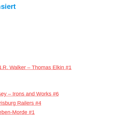
siert
.R. Walker – Thomas Elkin #1
sey – Irons and Works #6
isburg Railers #4
ieben-Morde #1