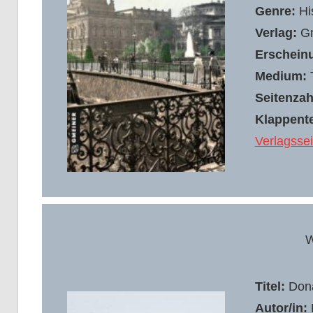
Genre:
Hi
Verlag:
Gm
Erschein
Medium:
Seitenzah
Klappente
Verlagssei
W
Titel:
Dona
Autor/in: