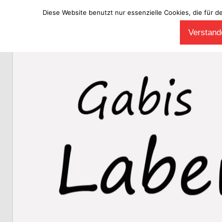
Diese Website benutzt nur essenzielle Cookies, die für d
Zum
Verstande
Inhalt
Laberladen
springen