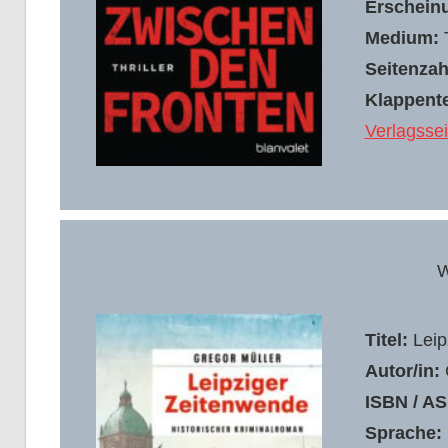
Erschein
Medium:
Seitenzah
Klappente
Verlagssei
W
Titel:
Leip
Autor/in:
ISBN / AS
Sprache: