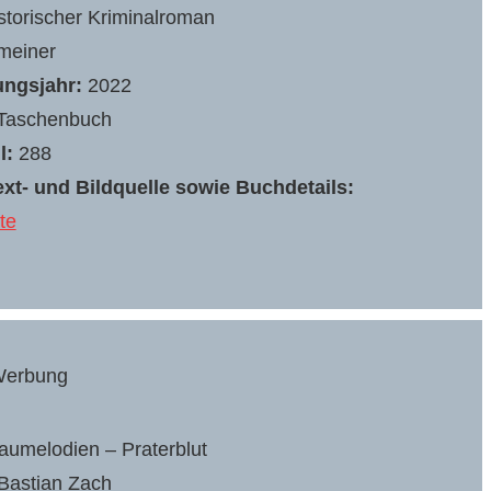
storischer Kriminalroman
einer
ungsjahr:
2022
Taschenbuch
l:
288
xt- und Bildquelle sowie Buchdetails:
te
erbung
umelodien – Praterblut
Bastian Zach