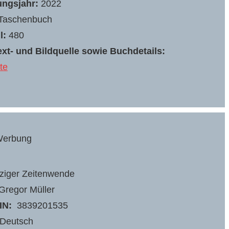
ungsjahr:
2022
Taschenbuch
l:
480
xt- und Bildquelle sowie Buchdetails:
te
erbung
ziger Zeitenwende
Gregor Müller
IN:
‎ 3839201535
Deutsch