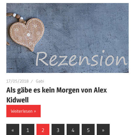
17/05/2018
Gabi
Als gäbe es kein Morgen von Alex
Kidwell
Weiterlesen
Seitennummerierung
Vorherige
Nächste
«
1
2
3
4
5
»