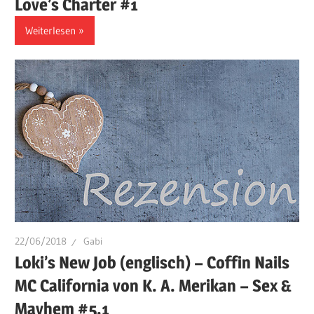
Love’s Charter #1
Weiterlesen
22/06/2018
Gabi
Loki’s New Job (englisch) – Coffin Nails
MC California von K. A. Merikan – Sex &
Mayhem #5.1