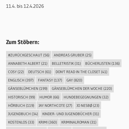
11.4. bis 12.4.2026
Zum Stöbern:
#ZURÜCKGESCHAUT
(56)
ANDREAS GRUBER
(25)
ANNABETH ALBERT
(21)
BELLETRISTIK
(31)
BÜCHERLISTEN
(136)
COSY
(22)
DEUTSCH
(61)
DON'T READ IN THE CLOSET
(41)
ENGLISCH
(397)
FANTASY
(137)
GAY
(820)
GÄNSEBLÜMCHEN
(199)
GÄNSEBLÜMCHEN DER WOCHE
(220)
HISTORISCH
(99)
HUMOR
(66)
HUNDEBEGEGNUNGEN
(32)
HÖRBUCH
(119)
JAY NORTHCOTE
(27)
JO NESBØ
(23)
JUGENDBUCH
(34)
KINDER- UND JUGENDBÜCHER
(31)
KOSTENLOS
(33)
KRIMI
(360)
KRIMINALROMAN
(31)