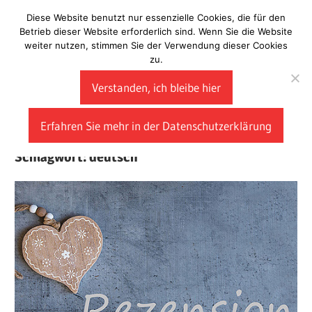
Zum
Diese Website benutzt nur essenzielle Cookies, die für den
Laberladen
Inhalt
Betrieb dieser Website erforderlich sind. Wenn Sie die Website
weiter nutzen, stimmen Sie der Verwendung dieser Cookies
springen
zu.
Verstanden, ich bleibe hier
Erfahren Sie mehr in der Datenschutzerklärung
Schlagwort:
deutsch