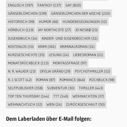
ENGLISCH
(397)
FANTASY
(137)
GAY
(820)
GÄNSEBLÜMCHEN
(199)
GÄNSEBLÜMCHEN DER WOCHE
(220)
HISTORISCH
(99)
HUMOR
(66)
HUNDEBEGEGNUNGEN
(32)
HÖRBUCH
(119)
JAY NORTHCOTE
(27)
JO NESBØ
(23)
JUGENDBUCH
(34)
KINDER- UND JUGENDBÜCHER
(31)
KOSTENLOS
(33)
KRIMI
(361)
KRIMINALROMAN
(31)
KURZGESCHICHTE
(35)
LESUNG
(24)
LIEBESROMAN
(21)
MONATSRÜCKBLICK
(115)
MONTAGSFRAGE
(97)
N. R. WALKER
(23)
OFELIA GRÄND
(29)
PSYCHOTHRILLER
(52)
R. J. SCOTT
(42)
ROMAN
(87)
ROMANCE
(846)
RÜCKBLICK
(98)
SELFPUBLISHER
(358)
SUBVENTUR
(30)
THRILLER
(443)
TOP TEN THURSDAY
(144)
TTT
(146)
WEIHNACHTEN
(37)
WEIHNACHTLICH
(32)
WIEN
(24)
ZURÜCKGESCHAUT
(50)
Dem Laberladen über E-Mail folgen: