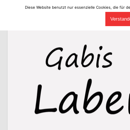
Diese Website benutzt nur essenzielle Cookies, die für d
Zum
Verstande
Inhalt
Laberladen
springen