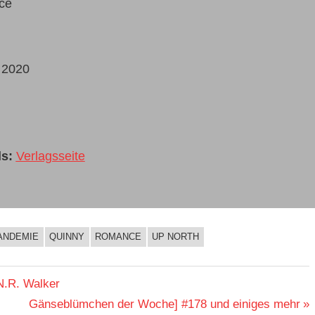
ce
:
2020
s:
Verlagsseite
ANDEMIE
QUINNY
ROMANCE
UP NORTH
N.R. Walker
Nächster
Gänseblümchen der Woche] #178 und einiges mehr