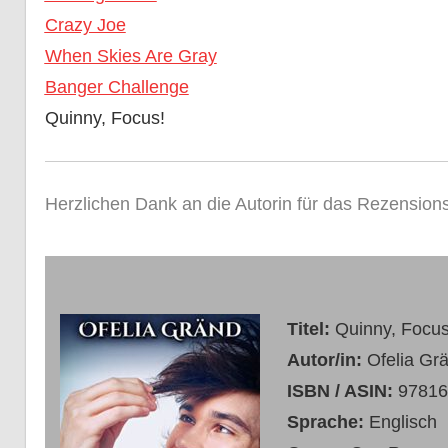
Crazy Joe
When Skies Are Gray
Banger Challenge
Quinny, Focus!
Herzlichen Dank an die Autorin für das Rezensio
Titel:
Quinny, Focus
Autor/in:
Ofelia Gr
ISBN / ASIN:
97816
Sprache:
Englisch