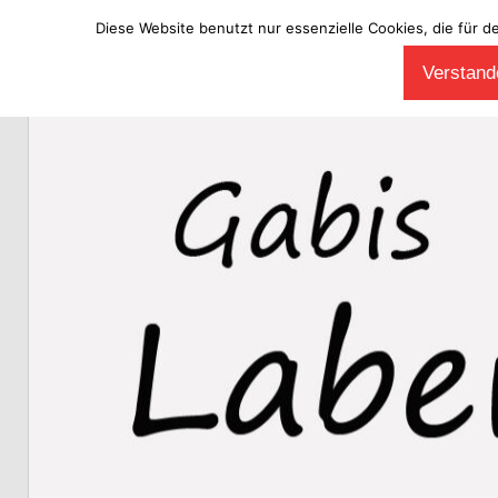
Diese Website benutzt nur essenzielle Cookies, die für d
Zum
Verstande
Inhalt
Laberladen
springen