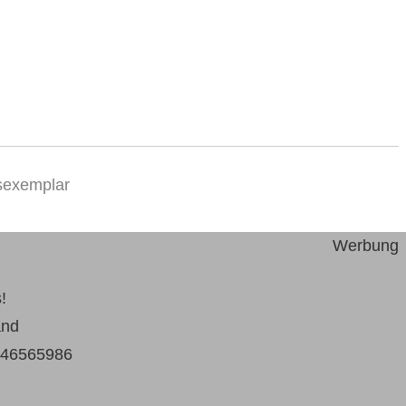
nsexemplar
Werbung
!
änd
46565986