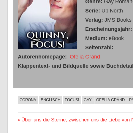
Genre:
Gay Roman
Serie:
Up North
Verlag:
JMS Books
Erscheinungsjahr
Medium:
eBook
Seitenzahl:
Autorenhomepage:
Ofelia Gränd
Klappentext- und Bildquelle sowie Buchdetail
CORONA
ENGLISCH
FOCUS!
GAY
OFELIA GRÄND
P
BUCHIGES
Beitragsnavigation
Vorheriger
Über uns die Sterne, zwischen uns die Liebe von 
Beitrag: