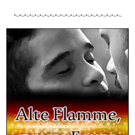
*~*~*~*~*~*~*~*~*~*~*~*~*~*~*~*~*~*~*~*~*~