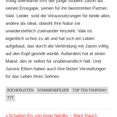
Völlig unerwartet trifft der junge Student Jason auf
seinen Erosgape, seinen für ihn bestimmten Partner,
Vale. Leider sind die Voraussetzungen für beide alles
andere als ideal, obwohl ihre Natur sie
unwiderstehlich zueinander hinzieht. Vale ist
eigentlich schon zu alt und hat sich ein Leben
aufgebaut, das durch die Verbindung mit Jason völlig
auf den Kopf gestellt würde. Außerdem hat er einen
Makel, den er selbst für unüberwindlich hält. Und
Jasons Eltern haben auch ihre festen Vorstellungen
für das Leben ihres Sohnes.
BÜCHERLISTEN
SONNWENDFEUER
TOP TEN THURSDAY
BUCHIGES
TTT
Beitragsnavigation
Vorheriger
Schatten Eis von Anne Nørdby – Marit Rauch