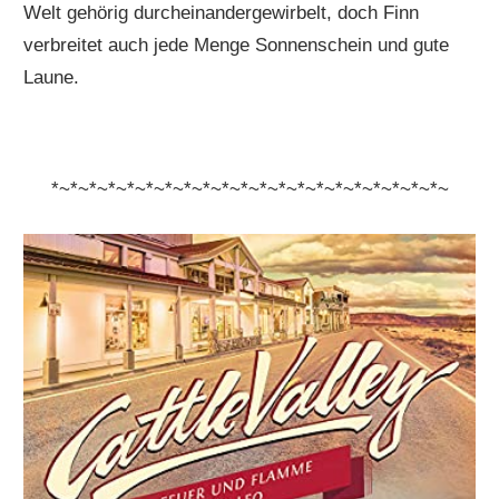
Welt gehörig durcheinandergewirbelt, doch Finn
verbreitet auch jede Menge Sonnenschein und gute
Laune.
*~*~*~*~*~*~*~*~*~*~*~*~*~*~*~*~*~*~*~*~*~