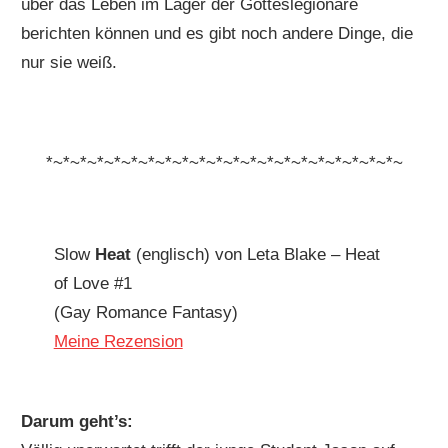
über das Leben im Lager der Gotteslegionäre
berichten können und es gibt noch andere Dinge, die
nur sie weiß.
*~*~*~*~*~*~*~*~*~*~*~*~*~*~*~*~*~*~*~*~*~
Slow
Heat
(englisch) von Leta Blake – Heat
of Love #1
(Gay Romance Fantasy)
Meine Rezension
Darum geht’s: