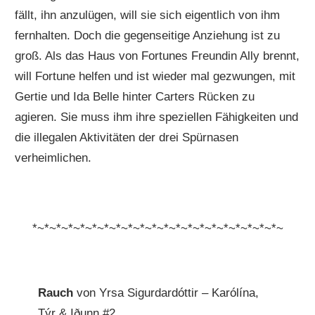
fällt, ihn anzulügen, will sie sich eigentlich von ihm
fernhalten. Doch die gegenseitige Anziehung ist zu
groß. Als das Haus von Fortunes Freundin Ally brennt,
will Fortune helfen und ist wieder mal gezwungen, mit
Gertie und Ida Belle hinter Carters Rücken zu
agieren. Sie muss ihm ihre speziellen Fähigkeiten und
die illegalen Aktivitäten der drei Spürnasen
verheimlichen.
*~*~*~*~*~*~*~*~*~*~*~*~*~*~*~*~*~*~*~*~*~
Rauch
von Yrsa Sigurdardóttir – Karólína,
Týr & Iðunn #2