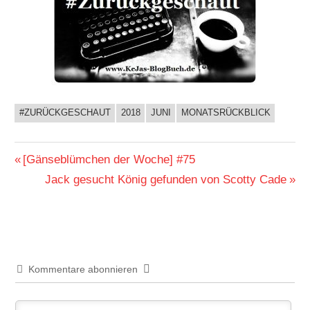
#ZURÜCKGESCHAUT
2018
JUNI
MONATSRÜCKBLICK
BUCHIGES
Beitragsnavigation
Vorheriger
[Gänseblümchen der Woche] #75
Beitrag:
Nächster
Jack gesucht König gefunden von Scotty Cade
Beitrag:
Kommentare abonnieren