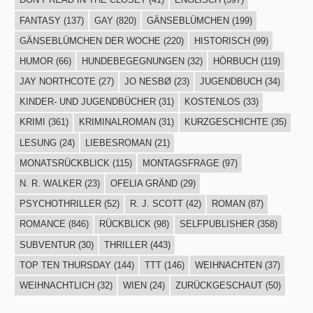
FANTASY
(137)
GAY
(820)
GÄNSEBLÜMCHEN
(199)
GÄNSEBLÜMCHEN DER WOCHE
(220)
HISTORISCH
(99)
HUMOR
(66)
HUNDEBEGEGNUNGEN
(32)
HÖRBUCH
(119)
JAY NORTHCOTE
(27)
JO NESBØ
(23)
JUGENDBUCH
(34)
KINDER- UND JUGENDBÜCHER
(31)
KOSTENLOS
(33)
KRIMI
(361)
KRIMINALROMAN
(31)
KURZGESCHICHTE
(35)
LESUNG
(24)
LIEBESROMAN
(21)
MONATSRÜCKBLICK
(115)
MONTAGSFRAGE
(97)
N. R. WALKER
(23)
OFELIA GRÄND
(29)
PSYCHOTHRILLER
(52)
R. J. SCOTT
(42)
ROMAN
(87)
ROMANCE
(846)
RÜCKBLICK
(98)
SELFPUBLISHER
(358)
SUBVENTUR
(30)
THRILLER
(443)
TOP TEN THURSDAY
(144)
TTT
(146)
WEIHNACHTEN
(37)
WEIHNACHTLICH
(32)
WIEN
(24)
ZURÜCKGESCHAUT
(50)