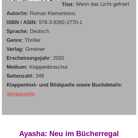
Titel:
Wenn das Licht gefriert
Autor/in:
Roman Klementovic
ISBN / ASIN:
978-3-8392-2770-1
Sprache:
Deutsch
Genre:
Thriller
Verlag:
Gmeiner
Erscheinungsjahr:
2020
Medium:
Klappenbroschur
Seitenzahl:
349
Klappentext- und Bildquelle sowie Buchdetails:
Verlagsseite
Ayasha: Neu im Bücherregal