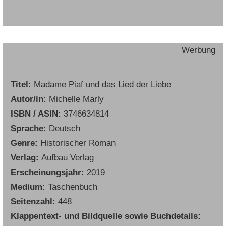
Werbung
Titel:
Madame Piaf und das Lied der Liebe
Autor/in:
Michelle Marly
ISBN / ASIN:
3746634814
Sprache:
Deutsch
Genre:
Historischer Roman
Verlag:
Aufbau Verlag
Erscheinungsjahr:
2019
Medium:
Taschenbuch
Seitenzahl:
448
Klappentext- und Bildquelle sowie Buchdetails: