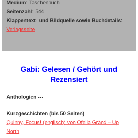
Medium:
Taschenbuch
Seitenzahl:
544
Klappentext- und Bildquelle sowie Buchdetails:
Verlagsseite
Gabi: Gelesen / Gehört und
Rezensiert
Anthologien ---
Kurzgeschichten (bis 50 Seiten)
Quinny, Focus! (englisch) von Ofelia Gränd – Up
North