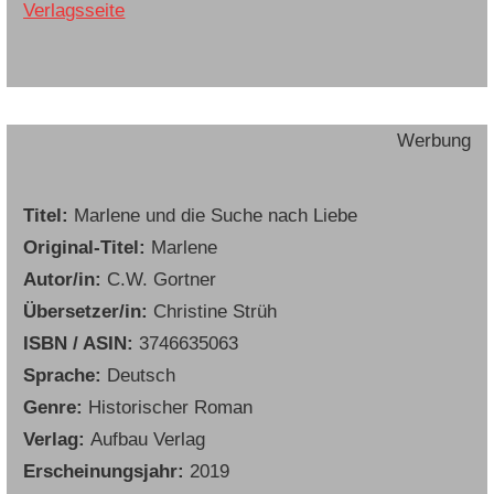
Verlagsseite
Werbung
Titel:
Marlene und die Suche nach Liebe
Original-Titel:
Marlene
Autor/in:
C.W. Gortner
Übersetzer/in:
Christine Strüh
ISBN / ASIN:
3746635063
Sprache:
Deutsch
Genre:
Historischer Roman
Verlag:
Aufbau Verlag
Erscheinungsjahr:
2019