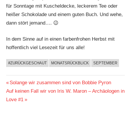
für Sonntage mit Kuscheldecke, leckerem Tee oder
heißer Schokolade und einem guten Buch. Und wehe,
dann stört jemand…. 😉
In dem Sinne auf in einen farbenfrohen Herbst mit
hoffentlich viel Lesezeit für uns alle!
#ZURÜCKGESCHAUT
MONATSRÜCKBLICK
SEPTEMBER
BUCHIGES
Beitragsnavigation
Vorheriger
Solange wir zusammen sind von Bobbie Pyron
Nächster
Beitrag:
Auf keinen Fall wir von Iris W. Maron – Archäologen in
Beitrag:
Love #1