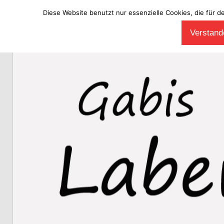
Diese Website benutzt nur essenzielle Cookies, die für d
Zum
Verstande
Inhalt
Laberladen
springen