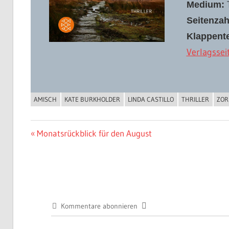
Medium:
Seitenzah
Klappente
Verlagssei
AMISCH
KATE BURKHOLDER
LINDA CASTILLO
THRILLER
ZOR
BUCHIGES
Beitragsnavigation
Vorheriger
Monatsrückblick für den August
Beitrag:
Kommentare abonnieren