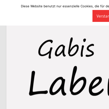
Diese Website benutzt nur essenzielle Cookies, die für d
Zum
Verstan
Inhalt
Laberladen
springen