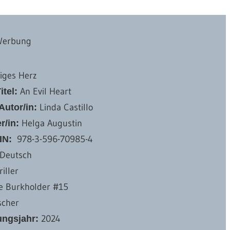
Werbung
iges Herz
An Evil Heart
itel:
Linda Castillo
Autor/in:
Helga Augustin
r/in:
‎ 978-3-596-70985-4
IN:
Deutsch
riller
e Burkholder #15
scher
2024
ungsjahr: